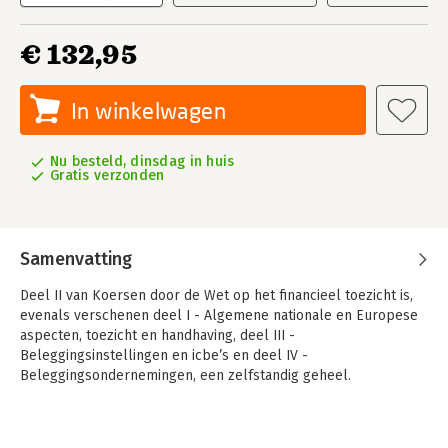
€ 132,95
In winkelwagen
Nu besteld, dinsdag in huis
Gratis verzonden
Samenvatting
Deel II van Koersen door de Wet op het financieel toezicht is,
evenals verschenen deel I - Algemene nationale en Europese
aspecten, toezicht en handhaving, deel III -
Beleggingsinstellingen en icbe’s en deel IV -
Beleggingsondernemingen, een zelfstandig geheel.
Deel II bestaat uit zeven hoofdstukken. Hoofdstuk 1 is een
inleidend hoofdstuk met onder meer de voor Deel II