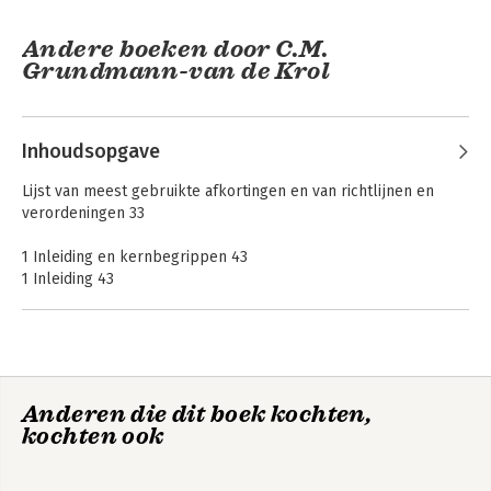
Andere boeken door C.M.
Grundmann-van de Krol
Inhoudsopgave
Lijst van meest gebruikte afkortingen en van richtlijnen en
verordeningen 33
1 Inleiding en kernbegrippen 43
1 Inleiding 43
1.1 Het informatieparadigma:‘Leitmotiv’ voor
beleggersbescherming 43
1.1. Informatievoorziening als ‘Leitmotiv’ voor
Handboek
Koersen door de
beursgang
beleggersbescherming 43
Wet op het
financieel toezicht -
102. Grenzen aan informatieparadigma: kentering 44
Deel IV
Anderen die dit boek kochten,
102 Inhoud van dit boek en dit hoofdstuk 46
kochten ook
103. Inhoud van dit boek 46
104. Onderwerpen of regels die buiten beschouwing blijven 47
105. Inhoud van dit hoofdstuk 48