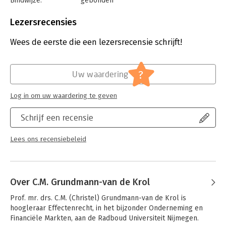
Bindwijze:
gebonden
personen.Tot slot, hoofdstuk 7, waarin de regels inzake het
Aantal pagina's:
602
openbare bod aan bod komen inclusief een schets van de
Uitgever:
Boom Juridische Uitgevers
nationale en Europese oorsprong van de desbetreffende
Lezersrecensies
Druk:
6
regels.
Verschijningsdatum:
5-5-2022
Wees de eerste die een lezersrecensie schrijft!
Hoofdrubriek:
Juridisch
Jongbloed:
Toezicht (Wet op het Financieel Toezicht)
?
Uw waardering
Serie:
Boom Masterreeks
Log in om uw waardering te geven
Schrijf een recensie
Lees ons recensiebeleid
Over C.M. Grundmann-van de Krol
Prof. mr. drs. C.M. (Christel) Grundmann-van de Krol is 
hoogleraar Effectenrecht, in het bijzonder Onderneming en 
Financiële Markten, aan de Radboud Universiteit Nijmegen.