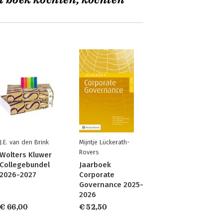
t boek kochten, kochten
J.E. van den Brink
Mijntje Lückerath-
Rovers
Wolters Kluwer
Collegebundel
Jaarboek
2026-2027
Corporate
Governance 2025-
2026
€ 66,00
€ 52,50