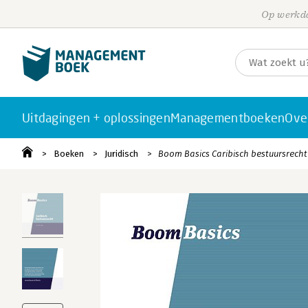
Op werkda
Uitdagingen + oplossingen
Managementboeken
Ove
Boeken
Juridisch
Boom Basics Caribisch bestuursrecht