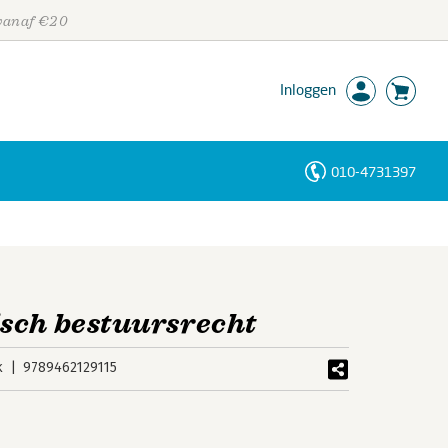
 vanaf €20
Inloggen
010-4731397
Personen
Trefwoorden
sch bestuursrecht
k
9789462129115