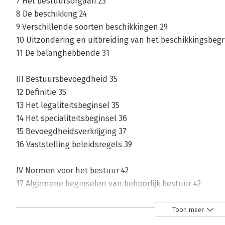
7 Het bestuursorgaan 23
8 De beschikking 24
9 Verschillende soorten beschikkingen 29
10 Uitzondering en uitbreiding van het beschikkingsbegr
11 De belanghebbende 31
III Bestuursbevoegdheid 35
12 Definitie 35
13 Het legaliteitsbeginsel 35
14 Het specialiteitsbeginsel 36
15 Bevoegdheidsverkrĳging 37
16 Vaststelling beleidsregels 39
IV Normen voor het bestuur 42
17 Algemene beginselen van behoorlĳk bestuur 42
18 Formele en materiële beginselen van behoorlĳk best
19 Abbb en lagere wetgeving 49
Toon meer
20 Abbb en formele wetgeving: contra legem? 49