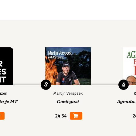
ule 50
3
4
izen
Martijn Verspeek
R
 voorziening en bĳzondere
in je MT
Goeiegast
Agenda V
24,34
2