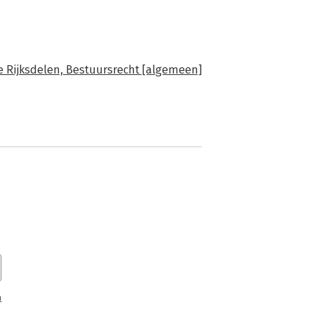
e Rijksdelen,
Bestuursrecht [algemeen]
n