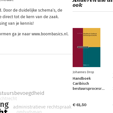
Anderen die di
ook
d. Door de duidelijke schema’s, de
direct tot de kern van de zaak.
ing van je kennis!
vormen ga je naar www.boombasics.nl.
Johannes Drop
Handboek
Caribisch
bestuursprocesrecht
stuursbevoegdheid
achtrecht
ing
€ 61,50
administratieve rechtspraak
ht
ombudsman