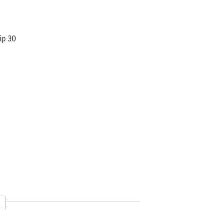
ip 30
uur 43