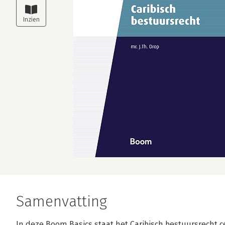
Samenvatting
In deze Boom Basics staat het Caribisch bestuursrecht c