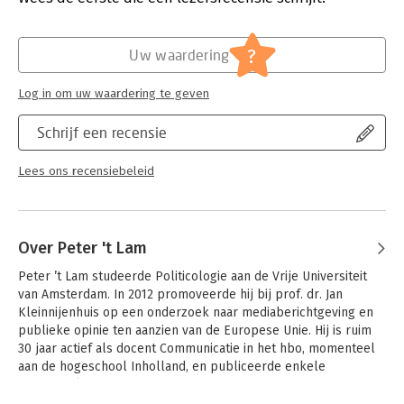
Hoofdrubriek:
Psychologie
Jongbloed:
Gedenkboeken/Feestbundels/LiberAmicor
?
Uw waardering
,
Wetgeving [w.o. BIG; BOPZ
(psychiatrische patient)]
Log in om uw waardering te geven
Schrijf een recensie
Lees ons recensiebeleid
Over Peter 't Lam
Peter ’t Lam studeerde Politicologie aan de Vrije Universiteit 
van Amsterdam. In 2012 promoveerde hij bij prof. dr. Jan 
Kleinnijenhuis op een onderzoek naar mediaberichtgeving en 
publieke opinie ten aanzien van de Europese Unie. Hij is ruim 
30 jaar actief als docent Communicatie in het hbo, momenteel 
aan de hogeschool Inholland, en publiceerde enkele 
studieboeken over communicatie. Daarnaast participeert hij in 
diverse vormen van overleg op het gebied van communicatie-