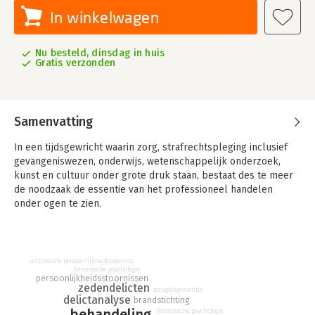
In winkelwagen
Nu besteld, dinsdag in huis
Gratis verzonden
Samenvatting
In een tijdsgewricht waarin zorg, strafrechtspleging inclusief
gevangeniswezen, onderwijs, wetenschappelijk onderzoek,
kunst en cultuur onder grote druk staan, bestaat des te meer
de noodzaak de essentie van het professioneel handelen
onder ogen te zien.
De teksten van Karel ‘t Lam, die het leven en werken in de
Forensisch Psychiatrische Kliniek (FPK) Assen weerspiegelen,
maar ook die van zijn vakgebied, bieden een heldere en
antisociale persoonlijkheidsstoornis
onomwonden inkijk in het werk van deze professional. Zij
forensische psychologie
persoonlijkheidsstoornissen
vormen een gebundelde nalatenschap van Karels
zedendelicten
terugvalpreventie
gedachtegoed en van zijn werkwijze. Deze worden treffend
delictanalyse
brandstichting
behandeling
onder woorden gebracht en gelardeerd met sprekende
forensische psychologie