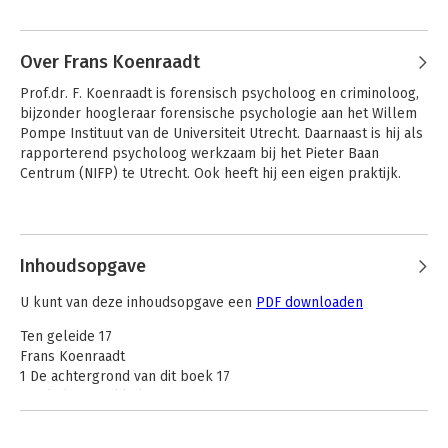
Andere boeken door Peter 't Lam
onderwijs.
Over Frans Koenraadt
Prof.dr. F. Koenraadt is forensisch psycholoog en criminoloog, 
bijzonder hoogleraar forensische psychologie aan het Willem 
Pompe Instituut van de Universiteit Utrecht. Daarnaast is hij als 
rapporterend psycholoog werkzaam bij het Pieter Baan 
Centrum (NIFP) te Utrecht. Ook heeft hij een eigen praktijk.
Andere boeken door Frans
Koenraadt
Inhoudsopgave
De media-explosie
Kernbegrippen van
professionele
U kunt van deze inhoudsopgave een
PDF downloaden
communicatie
Ten geleide 17
Frans Koenraadt
1 De achtergrond van dit boek 17
2 Enkele ontwikkelingen in de FPK 17
3 De praktijk 19
4 Het proces 19