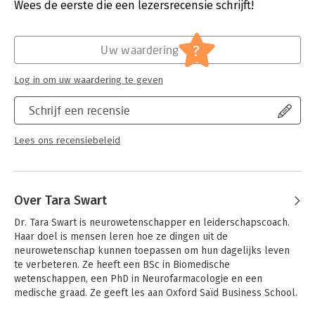
Verschijningsdatum:
27-8-2019
Wees de eerste die een lezersrecensie schrijft!
Hoofdrubriek:
Psychologie
?
Uw waardering
Log in om uw waardering te geven
Schrijf een recensie
Lees ons recensiebeleid
Over Tara Swart
Dr. Tara Swart is neurowetenschapper en leiderschapscoach. 
Haar doel is mensen leren hoe ze dingen uit de 
neurowetenschap kunnen toepassen om hun dagelijks leven 
te verbeteren. Ze heeft een BSc in Biomedische 
wetenschappen, een PhD in Neurofarmacologie en een 
medische graad. Ze geeft les aan Oxford Saïd Business School.