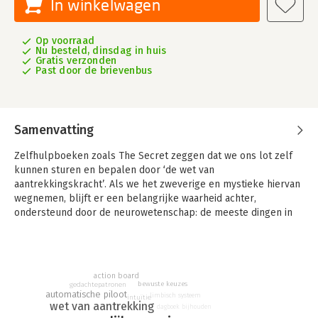
In winkelwagen
Op voorraad
Nu besteld, dinsdag in huis
Gratis verzonden
Past door de brievenbus
Samenvatting
Zelfhulpboeken zoals The Secret zeggen dat we ons lot zelf
kunnen sturen en bepalen door ‘de wet van
aantrekkingskracht’. Als we het zweverige en mystieke hiervan
wegnemen, blijft er een belangrijke waarheid achter,
ondersteund door de neurowetenschap: de meeste dingen in
het leven, zoals gezondheid, geluk, rijkdom en liefde, komen
inderdaad tot stand door hoe we denken, voelen en handelen.
Dr. Tara Swart is een neurowetenschapper en is ervan
action board
overtuigd dat wij de werking van onze hersenen kunnen
bewuste keuzes
gedachtepatronen
veranderen en zo ook onze levens. In haar boek De Bron
automatische piloot
limbisch systeem
intuïtie
wet van aantrekking
bundelt ze de laatste bevindingen van de cognitieve
dagboek bijhouden