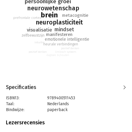
persoonlijke groei
wetenschap én ervaringen uit de praktijk om het geheim van
neurowetenschap
ons brein te ontrafelen.
brein
metacognitie
prefrontale cortex
neuroplasticiteit
mindset
visualisatie
manifesteren
zelfbewustzijn
emotionele intelligentie
intuïtie
neurale verbindingen
positief denken
positief denken
limbisch systeem
dagboek bijhouden
Specificaties
ISBN13:
9789400511453
Taal:
Nederlands
Bindwijze:
paperback
Aantal pagina's:
304
Uitgever:
AW Bruna
Lezersrecensies
Druk:
1