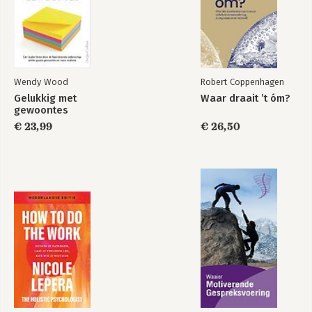
8. Intuïtie: vertrouw op je buikgevoel
9. Motivatie: veerkrachtig blijven om je doelen te bereiken
10. Ratio: goede beslissingen nemen
11. Creativiteit: ontwerp je ideale toekomst
Deel 4 De Bron aanzwengelen
Wendy Wood
Robert Coppenhagen
12. Stap 1: groter bewustzijn - zet je automatische piloot uit
Gelukkig met
Waar draait ’t óm?
13. Stap 2: zet het op je action board
gewoontes
14. Stap 3: gefocuste aandacht - neuroplasticiteit in actie
€ 23,99
€ 26,50
15. Stap 4: bewuste oefening - de Bron komt tot leven
Slotwoord: De Bron onderhouden
Noten
Bibliografie
Dankwoord
Register