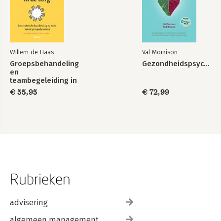
Willem de Haas
Val Morrison
Groepsbehandeling
Gezondheidspsychologie
en
teambegeleiding in
de zorg
€ 55,95
€ 72,99
Rubrieken
advisering
algemeen management