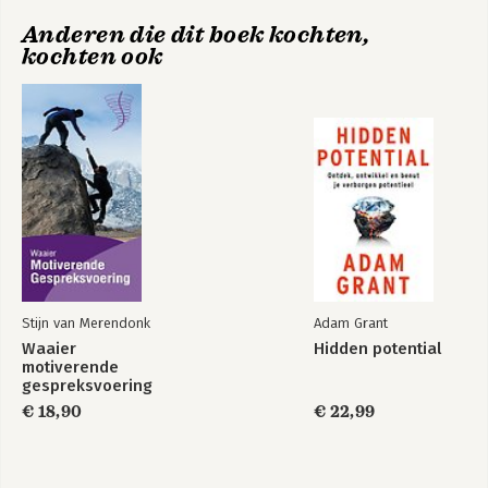
Verschijningsdatum:
31-12-2026
Anderen die dit boek kochten,
Hoofdrubriek:
Psychologie
kochten ook
Stijn van Merendonk
Adam Grant
Waaier
Hidden potential
motiverende
gespreksvoering
€ 18,90
€ 22,99