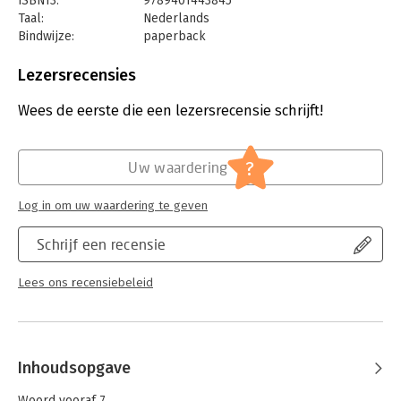
ISBN13:
9789401443845
Taal:
Nederlands
Bindwijze:
paperback
Aantal pagina's:
176
Uitgever:
Lannoo
Lezersrecensies
Druk:
1
Verschijningsdatum:
7-10-2024
Wees de eerste die een lezersrecensie schrijft!
Hoofdrubriek:
Psychologie
Jongbloed:
Strafrecht - Criminologie
?
Uw waardering
Log in om uw waardering te geven
Schrijf een recensie
Lees ons recensiebeleid
Inhoudsopgave
Woord vooraf 7