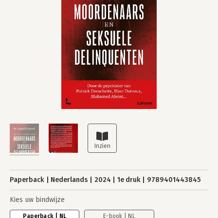
Paperback
Nederlands
2024
1e druk
9789401443845
Kies uw bindwijze
Paperback | NL
E-book | NL