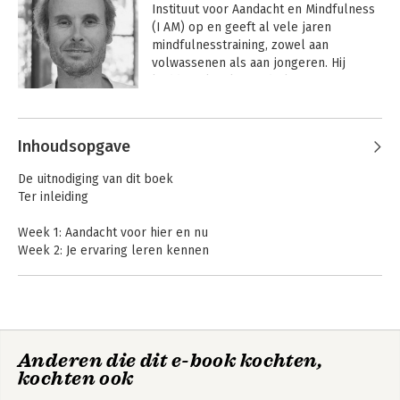
Instituut voor Aandacht en Mindfulness 
(I AM) op en geeft al vele jaren 
mindfulnesstraining, zowel aan 
volwassenen als aan jongeren. Hij 
leidde ook vele mindfulnesstrainers op. 
Daarnaast werkt hij nauw samen met 
Andere boeken door David Dewulf
verschillende universiteiten om het 
effect van mindfulness verder te 
Inhoudsopgave
onderzoeken.
De uitnodiging van dit boek
Ter inleiding
Week 1: Aandacht voor hier en nu
Week 2: Je ervaring leren kennen
Week 3: Ademruimtes nemen
Week 4: Stress onder de loep
Week 5: Surfen op intense golven
Week 6: Aandacht voor je communicatie
Week 7: Zorg dragen voor jezelf en je leven
Anders omgaan
Anders omgaan
Anderen die dit e-book kochten,
Week 8: Heartful leven
met angst
met boosheid
kochten ook
Dankwoord