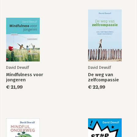
De auteur
Audio & cd's
Literatuur
David Dewulf
David Dewulf
Mindfulness voor
De weg van
Stop examenstress
Mindful onderweg
jongeren
zelfcompassie
€ 21,99
€ 22,99
Bekijk alle boeken