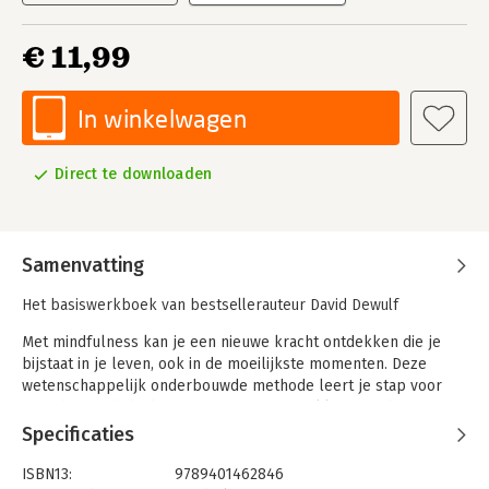
€ 11,99
In winkelwagen
Direct te downloaden
Samenvatting
Het basiswerkboek van bestsellerauteur David Dewulf
Met mindfulness kan je een nieuwe kracht ontdekken die je
bijstaat in je leven, ook in de moeilijkste momenten. Deze
wetenschappelijk onderbouwde methode leert je stap voor
stap de vaardigheden om stress aan te pakken, minder te
piekeren en depressie te voorkomen. Je ontwikkelt
Specificaties
zelfvertrouwen, een heldere focus en emotionele intelligentie.
Het boek combineert op een unieke manier mindfulness met
ISBN13:
9789401462846