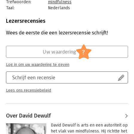
sleutelelementen uit de positieve en cognitieve psychologie
Trefwoorden:
mindfulness
en Mind/Body Medicine. Zo kan jij optimaal het geluk van je
Taal:
Nederlands
leven in handen nemen.
Bindwijze:
e-book
Beveiliging:
watermerk
Lezersrecensies
Bestandsformaat:
epub
Aantal pagina's:
176
Wees de eerste die een lezersrecensie schrijft!
Uitgever:
Lannoo
Druk:
1
Verschijningsdatum:
17-6-2019
?
Uw waardering
Hoofdrubriek:
Psychologie
Log in om uw waardering te geven
Schrijf een recensie
Lees ons recensiebeleid
Over David Dewulf
David Dewulf is arts en een autoriteit op 
het vlak van mindfulness. Hij richtte het 