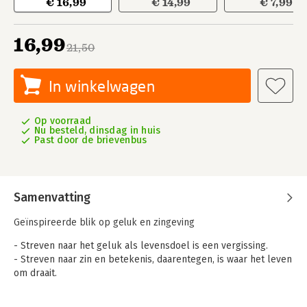
€ 16,99
€ 14,99
€ 7,99
16,99
21,50
In winkelwagen
Op voorraad
Nu besteld, dinsdag in huis
Past door de brievenbus
Samenvatting
Geïnspireerde blik op geluk en zingeving
- Streven naar het geluk als levensdoel is een vergissing.
- Streven naar zin en betekenis, daarentegen, is waar het leven
om draait.
In zijn nieuwste boek gaat Dirk De Wachter in op grote