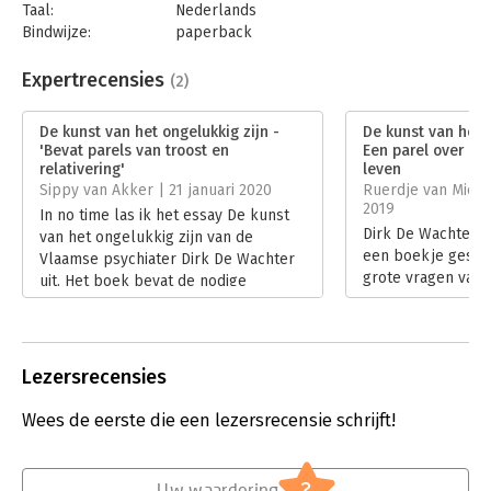
Taal:
Nederlands
Bindwijze:
paperback
Aantal pagina's:
105
Uitgever:
LannooCampus
Expertrecensies
(2)
Druk:
1
Verschijningsdatum:
7-10-2019
De kunst van het ongelukkig zijn -
De kunst van het o
'Bevat parels van troost en
Een parel over de
Hoofdrubriek:
Psychologie
relativering'
leven
Sippy van Akker | 21 januari 2020
Ruerdje van Mierl
2019
In no time las ik het essay De kunst
Dirk De Wachter h
van het ongelukkig zijn van de
een boekje gesch
Vlaamse psychiater Dirk De Wachter
grote vragen van 
uit. Het boek bevat de nodige
100 bladzijden geef
levenswijsheid, relativering en ook
is geluk, wat is o
maatschappijkritiek.
zin aan het leven?
Lees verder
onderbouwd maar
Lezersrecensies
hartverwarmend in
bij vlagen bijna po
Wees de eerste die een lezersrecensie schrijft!
taalgebruik.
Lees verder
?
Uw waardering