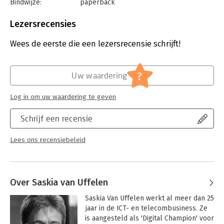
Bindwijze:
paperback
Aantal pagina's:
200
Uitgever:
LannooCampus
Lezersrecensies
Druk:
1
Verschijningsdatum:
24-3-2020
Wees de eerste die een lezersrecensie schrijft!
Hoofdrubriek:
Leiderschap
?
Uw waardering
Log in om uw waardering te geven
Schrijf een recensie
Lees ons recensiebeleid
Over Saskia van Uffelen
Saskia Van Uffelen werkt al meer dan 25 
jaar in de ICT- en telecombusiness. Ze 
is aangesteld als 'Digital Champion' voor 