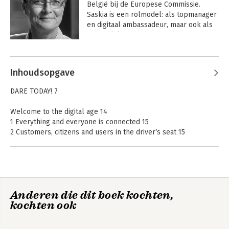
België bij de Europese Commissie. 
Saskia is een rolmodel: als topmanager 
en digitaal ambassadeur, maar ook als 
vrouwelijke ondernemer die een 
drukke job combineert met een gezin 
Andere boeken door Saskia van
van vijf kinderen. Saskia pleit voor een 
Uffelen
nieuwe manier van werken waarbij de 
Inhoudsopgave
kwaliteiten van alle generaties - van 
babyboomers tot Gen Z - ten volle aan 
DARE TODAY! 7
bod komen.
Welcome to the digital age 14
1 Everything and everyone is connected 15
2 Customers, citizens and users in the driver’s seat 15
3 Competition no longer comes from the sector 16
4 Data is gold 18
5 Sharing is the new possessing 19
Yesterday’s boundaries 21
Anderen die dit boek kochten,
1 Automation or disruption? 21
Hoe het wél werkt!
Dare for Tomorrow
kochten ook
2 Uber should not be allowed 26
3 RIP conventional financial model 30
4 No, boss! 32