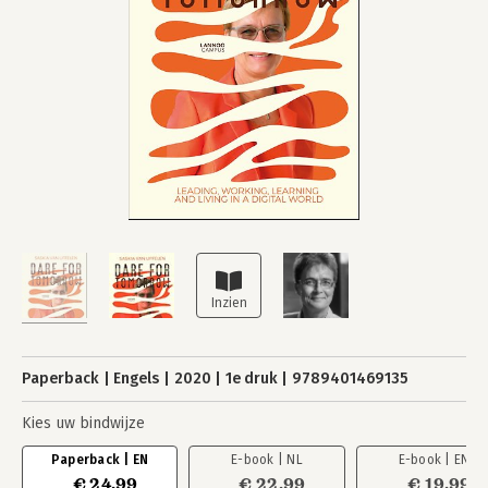
Paperback
Engels
2020
1e druk
9789401469135
Kies uw bindwijze
Paperback | EN
E-book | NL
E-book | EN
€ 24,99
€ 22,99
€ 19,99