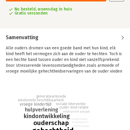
Nu besteld, woensdag in huis
Gratis verzonden
Samenvatting
Alle ouders dromen van een goede band met hun kind, elk
kind heeft het vermogen zich aan de ouder te hechten. Toch is
een hechte band tussen ouder en kind niet vanzelfsprekend.
Door stresserende levensomstandigheden zoals armoede of
vroege moeilijke gehechtheidservaringen van de ouder vinden
ouder en kind elkaar soms niet. Dit maakt een kind kwetsbaar,
want veilige gehechtheid biedt een kind meer kans op een
gezonde ontwikkeling.
Helpende handen verduidelijkt concepten van de
generatiearmoede
gehechtheidstheorie aan de hand van voorbeelden van ouders
emotionele beschikbaarheid
sociale interventie
vroege kindertijd
met kinderen tussen 0 en 3 jaar. Het beschrijft hoe kinderen en
ouder-kind relatie
hulpverlening
ouders op een veilig of onveilig spoor terechtkomen en wat
relationele aanpak
kindontwikkeling
hulpverleners kunnen doen om veilige gehechtheid tussen
maatschappij
ouderschap
kinderwelzijn
ouder en kind te bevorderen. Essentieel is een relationele
maatschappij
aanpak met oog voor kind én ouder. Daarnaast staan in het