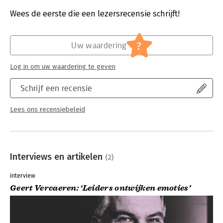
Bestandsformaat:
epub
Aantal pagina's:
240
Wees de eerste die een lezersrecensie schrijft!
Uitgever:
LannooCampus
Druk:
1
Verschijningsdatum:
8-2-2021
?
Uw waardering
Hoofdrubriek:
Strategisch management
Log in om uw waardering te geven
Schrijf een recensie
Lees ons recensiebeleid
Interviews en artikelen
(2)
interview
Geert Vercaeren: ‘Leiders ontwijken emoties’