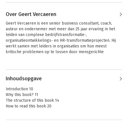
Over Geert Vercaeren
Geert Vercaeren is een senior business consultant, coach, 
auteur en ondernemer met meer dan 25 jaar ervaring in het 
leiden van complexe bedrijfstransformatie-, 
organisatieontwikkelings- en HR-transformatieprojecten. Hij 
werkt samen met leiders in organisaties om hun meest 
kritische problemen op te lossen door mensgerichte 
strategieën op te nemen die werken in hun specifieke context. 
Geert is eveneens oprichter van B15, een adviesbureau dat zich 
toelegt op het vermenselijken van strategieën. Hij is de auteur 
van Humanizing Strategy.
Inhoudsopgave
Introduction 10
Why this book? 11
The structure of this book 14
How to read this book 20
Chapter 1 Humanizing team performance 22
Why it matters 27