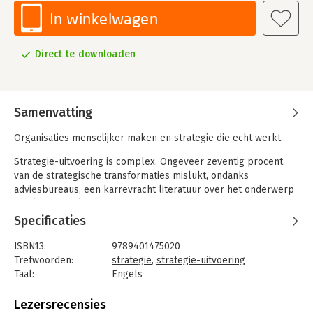
In winkelwagen
Direct te downloaden
Samenvatting
Organisaties menselijker maken en strategie die echt werkt
Strategie-uitvoering is complex. Ongeveer zeventig procent
van de strategische transformaties mislukt, ondanks
adviesbureaus, een karrevracht literatuur over het onderwerp
en alle beschikbare best practices. Maar waarom precies
mislukken de meeste strategieën?
Specificaties
Op basis van toonaangevend onderzoek, echte verhalen,
ISBN13:
9789401475020
praktijkvoorbeelden en praktische tools neemt de auteur je
Trefwoorden:
strategie
,
strategie-uitvoering
mee in de wereld van waarden, overtuigingen, emoties en vaak
Taal:
Engels
verborgen onderliggende motivatiekrachten die individueel en
Bindwijze:
e-book
collectief gedrag in organisaties
Beveiliging:
watermerk
Lezersrecensies