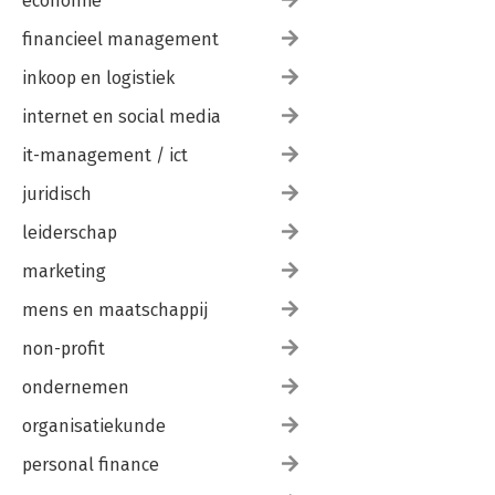
economie
Hoe investeer ik in NFT’s? 303
financieel management
Wat is GameFi? 309
Wat is de metaverse? 313
inkoop en logistiek
Wat zijn DAO’s? 318
internet en social media
Conclusie 325
Verantwoording figuren 331
it-management / ict
juridisch
leiderschap
marketing
mens en maatschappij
non-profit
ondernemen
organisatiekunde
personal finance