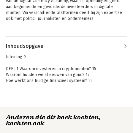
van de Digital Currency Academy, waar hij opleidingen geeft 
aan beginnende en gevorderde investeerders in digitale 
munten. Via verschillende platformen deelt hij zijn expertise 
ook met politici, journalisten en ondernemers.
Inhoudsopgave
Inleiding 9
DEEL 1 Waarom investeren in cryptomunten? 15
Waarom houden we al eeuwen van goud? 17
Hoe werkt ons huidige financieel systeem? 22
Waarom zijn er problemen met inflatie en koopkracht? 31
Hoe ontstond de kloof tussen arm en rijk? 37
Waarom heeft niet iedereen toegang tot financiële diensten? 43
Welke nadelen heeft centralisatie nog? 47
Wat was de impact van het internet? 54
Anderen die dit boek kochten,
Hoe wordt revolutionaire technologie onthaald? 59
kochten ook
Zijn cryptomunten voor criminelen? 65
Waar staat crypto vandaag? 67