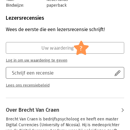
Bindwijze:
paperback
Aantal pagina's:
336
Uitgever:
Lannoo
Lezersrecensies
Druk:
1
Verschijningsdatum:
8-3-2023
Wees de eerste die een lezersrecensie schrijft!
Hoofdrubriek:
Personal finance
?
Uw waardering
Log in om uw waardering te geven
Schrijf een recensie
Lees ons recensiebeleid
Over Brecht Van Craen
Brecht Van Craen is bedrijfspsycholoog en heeft een master 
Digital Currencies (University of Nicosia). Hij is medeoprichter 