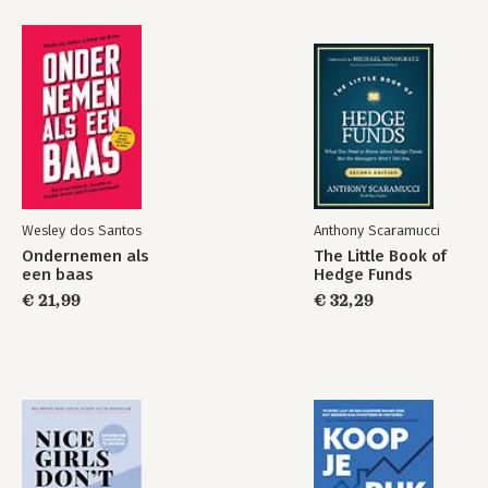
Wat is het verschil tussen investeren en speculeren? 71
Waarom investeren mensen (en bedrijven) in crypto? 75
Is crypto een zeepbel of een piramidesysteem? 79
Hoe wordt crypto gereguleerd? 81
DEEL 2 Wat zijn cryptomunten? 87
Wat is blockchaintechnologie? 89
Welke voordelen (en nadelen) hebben blockchainnetwerken?
92
Wat is mining? 98
Zijn cryptomunten slecht voor het milieu? 102
Wesley dos Santos
Anthony Scaramucci
Wat is staking? 105
Ondernemen als
The Little Book of
Wat hebben cryptomunten met blockchain te maken? 106
een baas
Hedge Funds
Wat is Bitcoin? 107
€ 21,99
€ 32,29
Wat is een blockchain fork? 112
Wat zijn altcoins? 114
Welke soorten altcoins bestaan er? 118
Wat zijn smartcontractplatformen en tokens? 125
Wat zijn datacoins? 129
Wat zijn exchangetokens? 131
Wat zijn decentralised exchanges? 134
Wat is Decentralised Finance (DeFi)? 137
Wat zijn stablecoins? 141