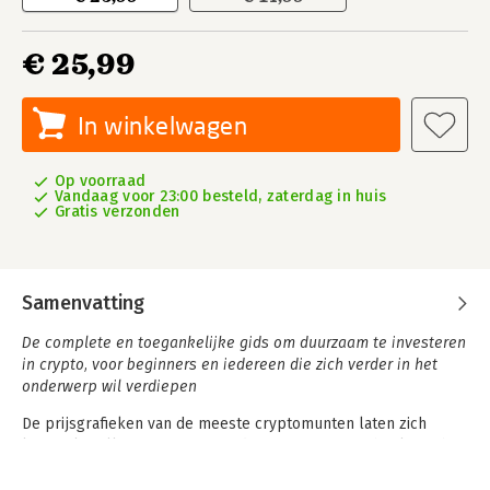
€ 25,99
In winkelwagen
Op voorraad
Vandaag voor 23:00 besteld, zaterdag in huis
Gratis verzonden
Samenvatting
De complete en toegankelijke gids om duurzaam te investeren
in crypto, voor beginners en iedereen die zich verder in het
onderwerp wil verdiepen
De prijsgrafieken van de meeste cryptomunten laten zich
lezen als rollercoasters. Maar dat is eigen aan technologische
omwentelingen. Crypto heeft alle schokken overleefd en surft
verder op de technologie van de toekomst. Blockchain,