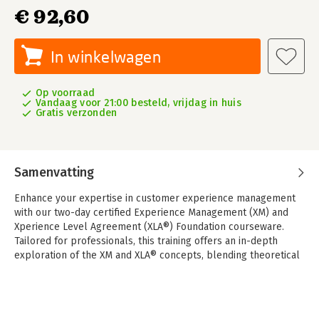
€ 92,60
In winkelwagen
Op voorraad
Vandaag voor 21:00 besteld, vrijdag in huis
Gratis verzonden
Samenvatting
Enhance your expertise in customer experience management
with our two-day certified Experience Management (XM) and
Xperience Level Agreement (XLA®) Foundation courseware.
Tailored for professionals, this training offers an in-depth
exploration of the XM and XLA® concepts, blending theoretical
insights with practical applications.
Elevate your organization's customer experience with the XM
and XLA® Foundation course. This two-day training, followed by