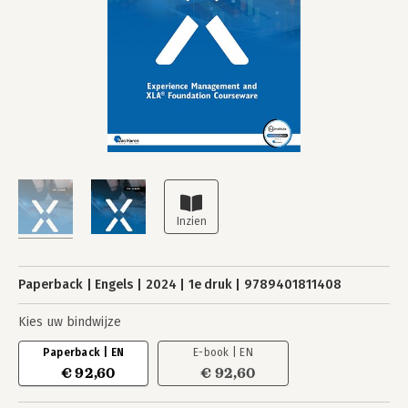
Paperback
Engels
2024
1e druk
9789401811408
Kies uw bindwijze
Paperback | EN
E-book | EN
€ 92,60
€ 92,60