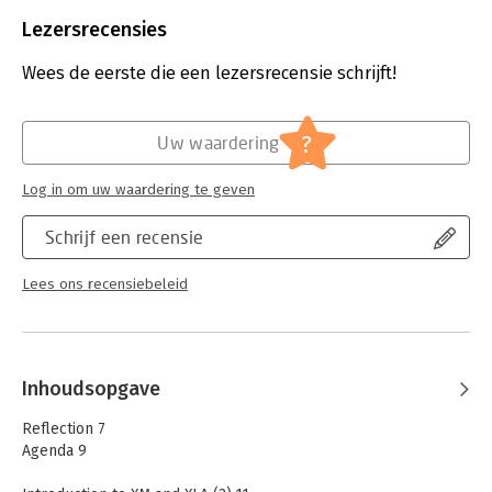
Aantal pagina's:
148
Uitgever:
Van Haren Publishing B.V.
Lezersrecensies
Druk:
1
Hoofdrubriek:
IT-management / ICT
Wees de eerste die een lezersrecensie schrijft!
Serie:
Courseware
?
Uw waardering
Log in om uw waardering te geven
Schrijf een recensie
Lees ons recensiebeleid
Inhoudsopgave
Reflection 7
Agenda 9