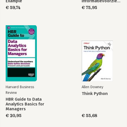
Example
informatievoorziening
€ 59,74
€ 75,95
Experience Management Office (184) 102
Deliver (188) 104
Taskforce (192) 106
Governance (195) 108
Processes (198) 109
Tooling (201) 111
Reporting (206) 113
Closing (209) 114
Case 117
Syllabus 132
Harvard Business
Allen Downey
Review
Think Python
HBR Guide to Data
Analytics Basics for
Managers
€ 20,95
€ 55,68