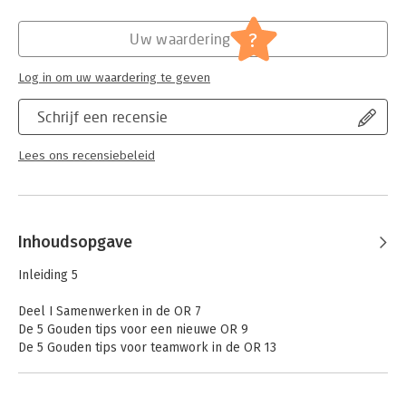
Hoofdrubriek:
Personeelsmanagement
Jongbloed:
Arbeidsrecht - Collectief arbeidsrecht
?
Uw waardering
Log in om uw waardering te geven
Schrijf een recensie
Lees ons recensiebeleid
Inhoudsopgave
Inleiding 5
Deel I Samenwerken in de OR 7
De 5 Gouden tips voor een nieuwe OR 9
De 5 Gouden tips voor teamwork in de OR 13
De 5 Gouden tips voor een OR met een missie & visie 17
De 5 Gouden tips voor communicatie in de OR 21
De 5 Gouden tips voor feedback geven in de OR 25