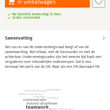
In winkelwagen
Nu besteld, woensdag in huis
Gratis verzonden
Samenvatting
Het succes van de ondernemingsraad hangt af van de
samenwerking. Met elkaar, met de bestuurder en met de
achterban. Ondernemingsraden zijn het meeste tijd kwijt met
vergaderen over inhoudelijke onderwerpen. Dat is nou
eenmaal het werk van de OR. Maar als een OR daarnaast 5%
van zijn tijd zou besteden aan de samenwerking, zou dat veel
extra resultaat opleveren. Maar hoe werk je effectief samen?
Dit boekje geeft meer dan 200 praktische tips voor het
samenwerken in de OR en met de bestuurder.
bestuurders
teamontwikkeling
werken met de wor
Walter Landwier is oprichter en partner van Schateiland, een
achterban
feedback
trainingsbureau voor teams dat zich specialiseert in
communicatie
invloed uitoefenen
ondernemingsraden. Schateiland biedt training en teambuilding
teamwork
werken met de wor
voor ondernemingsraden op unieke eilanden.