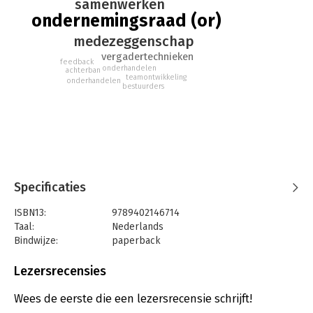
samenwerken
ondernemingsraad (or)
medezeggenschap
vergadertechnieken
feedback
onderhandelen
achterban
teamontwikkeling
onderhandelen
bestuurders
Specificaties
ISBN13:
9789402146714
Taal:
Nederlands
Bindwijze:
paperback
Aantal pagina's:
183
Uitgever:
Brave New Books
Lezersrecensies
Druk:
1
Verschijningsdatum:
5-3-2016
Wees de eerste die een lezersrecensie schrijft!