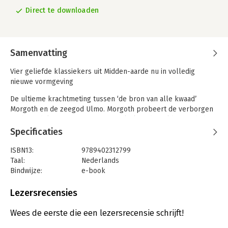
Direct te downloaden
Samenvatting
Vier geliefde klassiekers uit Midden-aarde nu in volledig
nieuwe vormgeving
De ultieme krachtmeting tussen ‘de bron van alle kwaad’
Morgoth en de zeegod Ulmo. Morgoth probeert de verborgen
stad Gondolin te vernietigen, terwijl Ulmo de Noldor verdedigt,
de Elfenclan die Gondolin ooit bouwde.
Specificaties
ISBN13:
9789402312799
Taal:
Nederlands
Bindwijze:
e-book
Beveiliging:
watermerk
Bestandsformaat:
epub
Lezersrecensies
Aantal pagina's:
304
Uitgever:
Boekerij
Wees de eerste die een lezersrecensie schrijft!
Verschijningsdatum:
26-3-2019