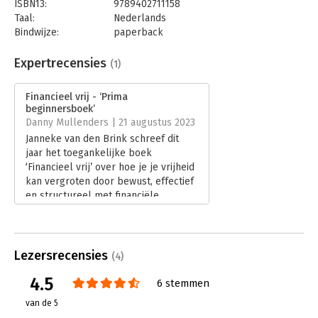
ISBN13:
9789402711158
Taal:
Nederlands
Bindwijze:
paperback
Aantal pagina's:
304
Uitgever:
Boekengilde/Janneke van den Brink
Expertrecensies
(1)
Druk:
1
Verschijningsdatum:
27-1-2023
Financieel vrij - ‘Prima
beginnersboek’
Hoofdrubriek:
Personal finance
Danny Mullenders | 21 augustus 2023
Herdrukdatum:
31-12-2026
Janneke van den Brink schreef dit
jaar het toegankelijke boek
‘Financieel vrij’ over hoe je je vrijheid
kan vergroten door bewust, effectief
en structureel met financiële
middelen om te gaan.
Lees verder
Lezersrecensies
(4)
4.5
6 stemmen
van de 5