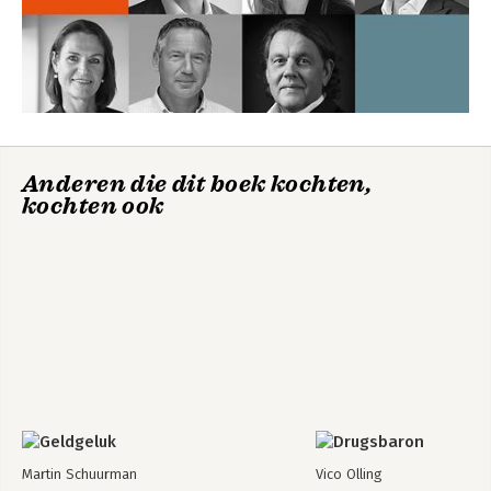
Hoofdstuk 3 ETF’s / beleggingsfondsen 143
Hoofdstuk 4 Aandelen op de beurs en uit het MKB 151
Hoofdstuk 5 Edelmetalen 163
Hoofdstuk 6 Vastgoed 173
Hoofdstuk 7 Forex 199
Hoofdstuk 8 Crypto 213
Hoofdstuk 9 Crowdlending 235
Anderen die dit boek kochten,
Deel 4: Na je financiële vrijheid 241
kochten ook
Hoofdstuk 1 Financieel vrij. En nu? 243
Hoofdstuk 2 Anders denken over geld 257
Hoofdstuk 3 Machtsongelijkheid 273
Hoofdstuk 4 Jij hebt de sleutel in handen 289
Dankwoord 293
Begrippenlijst 297
Boeken 301
Websites en blogs 303
Martin Schuurman
Vico Olling