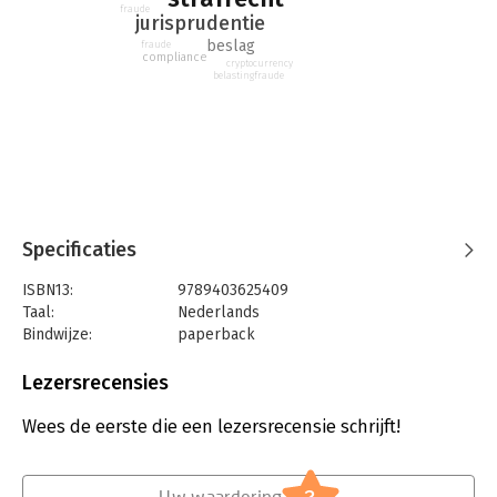
fraude
witwassen behandeld worden.
jurisprudentie
beslag
fraude
compliance
cryptocurrency
belastingfraude
Specificaties
ISBN13:
9789403625409
Taal:
Nederlands
Bindwijze:
paperback
Aantal pagina's:
304
Uitgever:
Mijnmanagementboek
Lezersrecensies
Druk:
1
Verschijningsdatum:
19-4-2021
Wees de eerste die een lezersrecensie schrijft!
Hoofdrubriek:
Juridisch
Jongbloed:
Strafrecht - Fiscaal strafrecht
Uw waardering