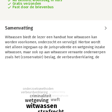
Nu besteld, woensdag in huis
Gratis verzonden
Past door de brievenbus
Samenvatting
Witwassen biedt de lezer een handvat hoe witwassen kan
worden voorkomen, onderzocht en vervolgd. Hiertoe wordt
niet alleen ingegaan op de jurisprudentie en wetgeving inzake
witwassen, maar ook op aan witwassen verwante onder­werpen
zoals het (conservatoir) beslag, de verbeurdverklaring, de
kasopstelling. Hierbij wordt het ook het eenvoudig witwassen
behandeld. Daarnaast komen bijzondere onderwerpen aan de
orde zoals geldsmokkel, gokken, belastingfraude, hypo­
theekfraude, de erfenis. Met betrekking tot het voorkomen van
witwassen wordt uitgebreid stilgestaan bij de Wwft.
onderzoeksmethoden
De tweede druk gaat in op de zes stappen van het
verbeurdverklaring
cryptocurrency
criminaliteit
toetsingskader inzake witwassen, de nieuwe jurisprudentie
belastingfraude
wwft
wetgeving
(met name voor eenvoudig witwassen) en het onderwerp
witwassen
cryptocurrency wordt behandeld. Tot slot heeft beslag een
strafrecht
apart hoofdstuk gekregen waarin alle aspecten in relatie tot