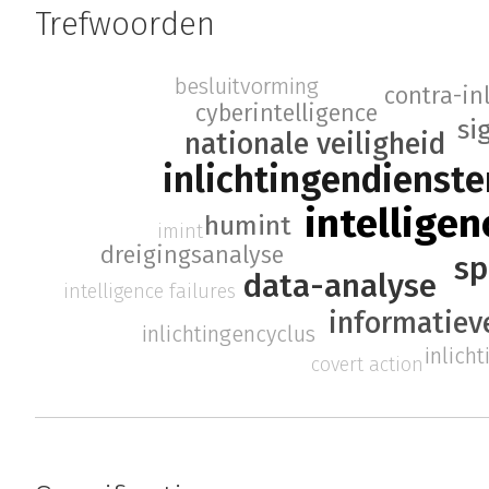
Trefwoorden
besluitvorming
contra-in
cyberintelligence
si
nationale veiligheid
inlichtingendienste
intelligen
humint
imint
dreigingsanalyse
sp
data-analyse
intelligence failures
informatiev
inlichtingencyclus
inlich
covert action