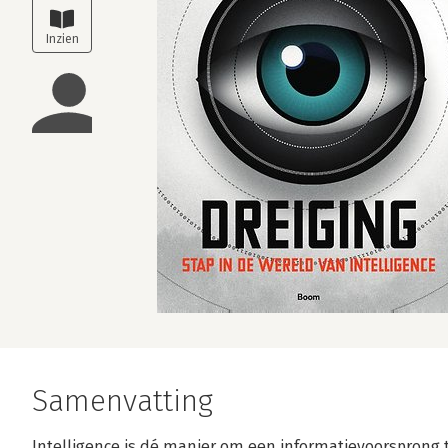
Samenvatting
Intelligence is dé manier om een informatievoorsprong t