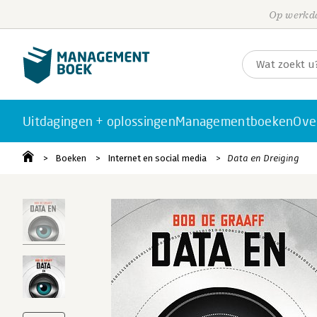
Op werkda
Uitdagingen + oplossingen
Managementboeken
Ove
Boeken
Internet en social media
Data en Dreiging