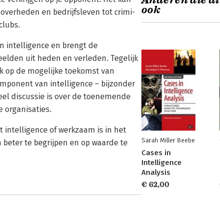
Anderen die di
ook
 overheden en bedrijfsleven tot crimi­
clubs.
an intelligence en brengt de
eelden uit heden en verleden. Tegelijk
k op de mogelijke toekomst van
component van intelligence – bijzonder
veel discussie is over de toenemende
 organisaties.
t intelligence of werkzaam is in het
Sarah Miller Beebe
 beter te begrijpen en op waarde te
Cases in
Intelligence
Analysis
€ 62,00