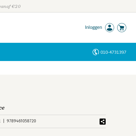
 vanaf €20
Inloggen
010-4731397
Personen
Trefwoorden
ce
k
9789461058720