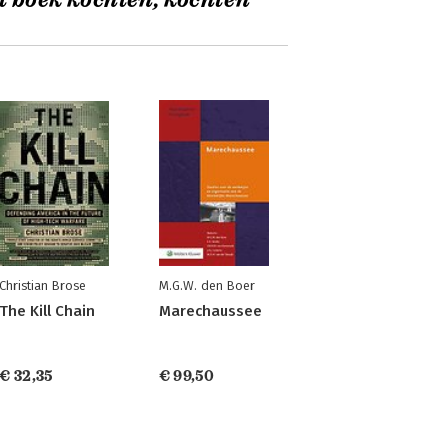
t boek kochten, kochten
Christian Brose
M.G.W. den Boer
The Kill Chain
Marechaussee
€ 32,35
€ 99,50