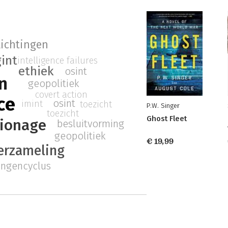
lichtingen
gint
intelligence failures
ethiek
osint
n
geopolitiek
covert action
ce
osint
imint
toezicht
P.W. Singer
toezicht
Ghost Fleet
ionage
besluitvorming
geopolitiek
€ 19,99
erzameling
tingencyclus