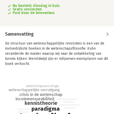
Nu besteld, dinsdag in huis
Gratis verzonden
Past door de brievenbus
Samenvatting
De structuur van wetenschappelijke revoluties is een van de
invloedrijkste boeken in de wetenschapsfilosofie. Kuhn
veranderde de manier waarop wij naar de ontwikkeling van
kennis kijken. Wereldwijd zijn er miljoenen exemplaren van dit
boek verkocht.
Kuhn beschreef in deze toonaangevende tekst de aard van de
bewegingen van ons weten, en sindsdien kan niemand meer
spreken over vooruitgang in de wetenschap. Kennis is niet
wetenschapssociologie
accumulatief, maar ontwikkelt zich via revolutionaire breuken.
wetenschappelijke vooruitgang
crisis in de wetenschap
Volgens Kuhn zijn er twee modi van wetenschap te
incommensurabiliteit
wetenschapstheorie
onderscheiden: die van normale wetenschap en die van de
kennistheorie
relativisme
wetenschapstheorie
wetenschappelijke revolutie. In het eerste geval zijn de
paradigma
empirisme
empirisme
geleerden het eens over de methode en de resultaten van
relativisme