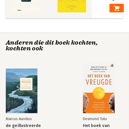
13 Vooruitgang door revoluties 223
Naschrift 1969 241
Noten 285
Anderen die dit boek kochten,
kochten ook
Marcus Aurelius
Desmond Tutu
de geïllustreerde
Het boek van