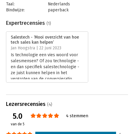
Taal:
Nederlands
Bindwijze:
paperback
Aantal pagina's:
224
Uitgever:
Uitgeverij Haystack
Expertrecensies
(1)
Druk:
1
Verschijningsdatum:
7-6-2023
Salestech - ‘Mooi overzicht van hoe
tech sales kan helpen’
Hoofdrubriek:
Reclame en verkoop
Jan Hoogstra | 22 juni 2023
Is technologie een vies woord voor
salesmensen? Of zou technologie -
en dan specifiek salestechnologie -
ze juist kunnen helpen in het
vergroten van de conversieratio,
zodat er meer opdrachten worden
gewonnen? Hanneke Vogels
beschrijft in ‘Salestech - Bouw de
ultieme salesmachine’ de laatste
Lezersrecensies
(4)
ontwikkelingen van technologie voor
5.0
sales.
4 stemmen
Lees verder
van de 5