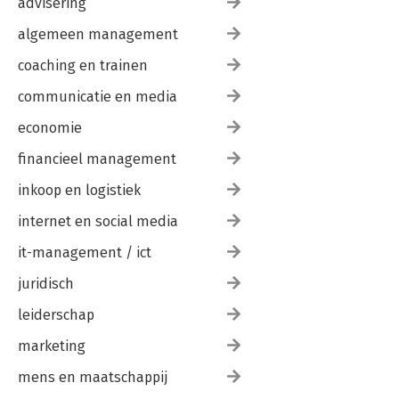
advisering
13 DE WERELD NA DIT BOEK
algemeen management
coaching en trainen
Dankwoord
Checklist aanschaf tool
communicatie en media
Alle tools op een rij
Bronnenlijst
economie
financieel management
inkoop en logistiek
internet en social media
it-management / ict
juridisch
leiderschap
marketing
mens en maatschappij