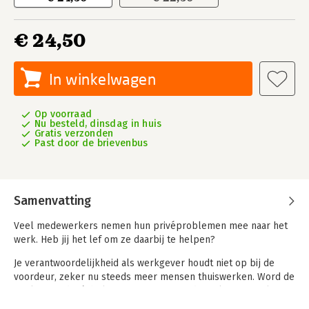
€ 24,50
In winkelwagen
Op voorraad
Nu besteld, dinsdag in huis
Gratis verzonden
Past door de brievenbus
Samenvatting
Veel medewerkers nemen hun privéproblemen mee naar het
werk. Heb jij het lef om ze daarbij te helpen?
Je verantwoordelijkheid als werkgever houdt niet op bij de
voordeur, zeker nu steeds meer mensen thuiswerken. Word de
werkgever die écht luistert naar zijn medewerkers, signalen
van privéstress tijdig herkent en passende oplossingen biedt.