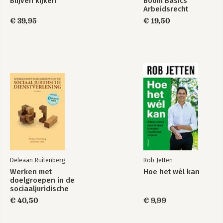
Blijven kijken
Boom Basics
Arbeidsrecht
€ 39,95
€ 19,50
Deleaan Ruitenberg
Rob Jetten
Werken met
Hoe het wél kan
doelgroepen in de
sociaaljuridische
dienstverlening
€ 40,50
€ 9,99