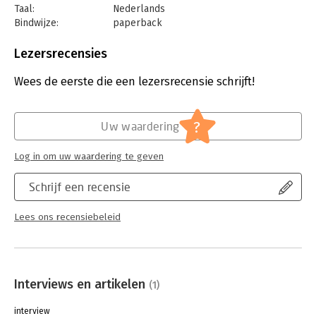
Taal:
Nederlands
Bindwijze:
paperback
Aantal pagina's:
224
Uitgever:
Uitgeverij Haystack
Lezersrecensies
Druk:
1
Verschijningsdatum:
28-5-2025
Wees de eerste die een lezersrecensie schrijft!
Hoofdrubriek:
Personeelsmanagement
?
Uw waardering
Log in om uw waardering te geven
Schrijf een recensie
Lees ons recensiebeleid
Interviews en artikelen
(1)
interview