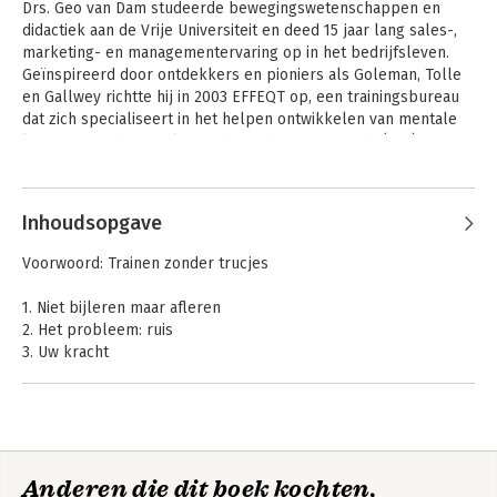
Drs. Geo van Dam studeerde bewegingswetenschappen en 
didactiek aan de Vrije Universiteit en deed 15 jaar lang sales-, 
marketing- en managementervaring op in het bedrijfsleven. 
Geïnspireerd door ontdekkers en pioniers als Goleman, Tolle 
en Gallwey richtte hij in 2003 EFFEQT op, een trainingsbureau 
dat zich specialiseert in het helpen ontwikkelen van mentale 
kracht in het bedrijfsleven, het onderwijs en in de (top)sport.
Inhoudsopgave
Voorwoord: Trainen zonder trucjes
1. Niet bijleren maar afleren
2. Het probleem: ruis
3. Uw kracht
4. Het 2 sporenmodel
5. Stop ruis
6. Focus
7. Zelfcoaching met de mentale airbag
Anderen die dit boek kochten,
Inspiratiebronnen en literatuur