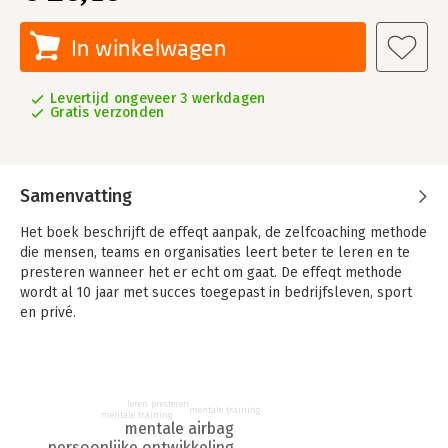
In winkelwagen
Levertijd ongeveer 3 werkdagen
Gratis verzonden
Samenvatting
Het boek beschrijft de effeqt aanpak, de zelfcoaching methode
die mensen, teams en organisaties leert beter te leren en te
presteren wanneer het er echt om gaat. De effeqt methode
wordt al 10 jaar met succes toegepast in bedrijfsleven, sport
en privé.
Opdrachtgevers over Effeqt:
'Je leert jezelf en elkaar te coachen op de essentie' - Frank
Steen, Industrial Engineer Air France-KLM
leren presteren
mentale training
mentale training
'Ik straal meer zelfverzekerdheid uit' - Peter Lansaat,
mentale airbag
Directeur/eigenaar P2 Sports Marketing
persoonlijke ontwikkeling