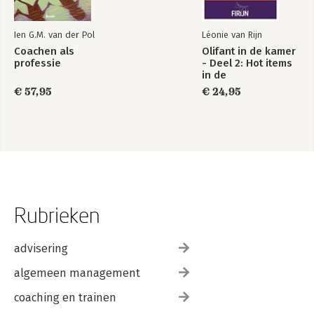
Ien G.M. van der Pol
Léonie van Rijn
Coachen als
Olifant in de kamer
professie
- Deel 2: Hot items
in de
samenwerking
€ 57,95
€ 24,95
Rubrieken
advisering
algemeen management
coaching en trainen