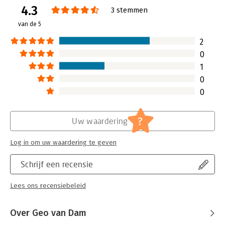
Amsterdam
4.3
Verschijningsdatum:
23-3-2018
3 stemmen
van de 5
Hoofdrubriek:
Coaching en trainen
2
0
1
0
0
?
Uw waardering
Log in om uw waardering te geven
Schrijf een recensie
Lees ons recensiebeleid
Over Geo van Dam