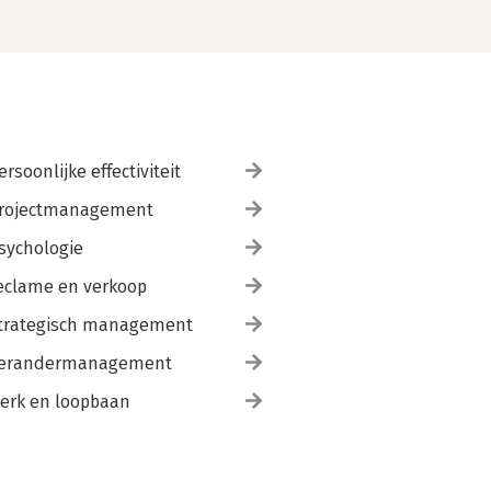
ersoonlijke effectiviteit
rojectmanagement
sychologie
eclame en verkoop
trategisch management
erandermanagement
erk en loopbaan