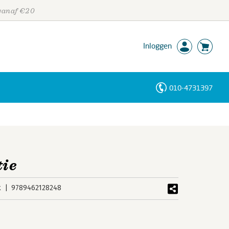
 vanaf €20
Inloggen
010-4731397
Personen
Trefwoorden
tie
k
9789462128248