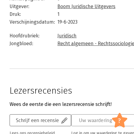
Uitgever:
Boom Juridische Uitgevers
Druk:
1
Verschijningsdatum:
19-6-2023
Hoofdrubriek:
Juridisch
Jongbloed:
Recht algemeen - Rechtssociologi
Lezersrecensies
Wees de eerste die een lezersrecensie schrijft!
?
Schrijf een recensie
Uw waardering
Lees ons recensiebeleid
Log in om uw waardering te geve