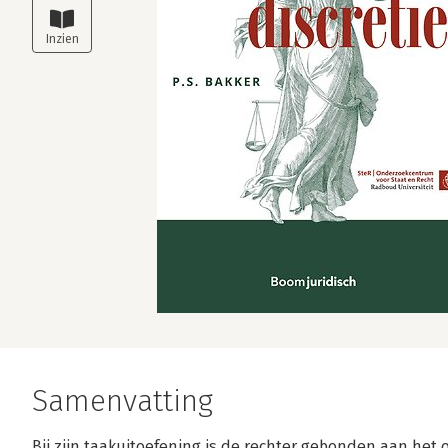
Samenvatting
Bij zijn taakuitoefening is de rechter gebonden aan het o