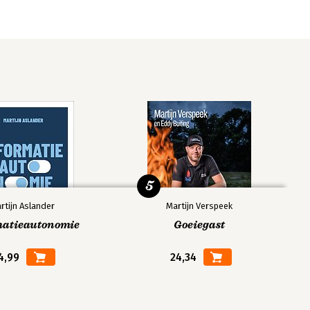
5
rtijn Aslander
Martijn Verspeek
matieautonomie
Goeiegast
4,99
24,34