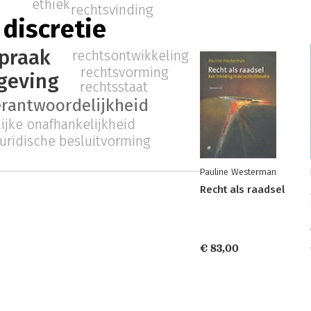
ethiek
t
rechtsvinding
 discretie
praak
rechtsontwikkeling
rechtsvorming
geving
rechtsstaat
verantwoordelijkheid
lijke onafhankelijkheid
juridische besluitvorming
Pauline Westerman
Recht als raadsel
€ 83,00