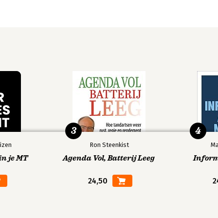
3
4
izen
Ron Steenkist
Ma
in je MT
Agenda Vol, Batterij Leeg
Infor
24,50
2