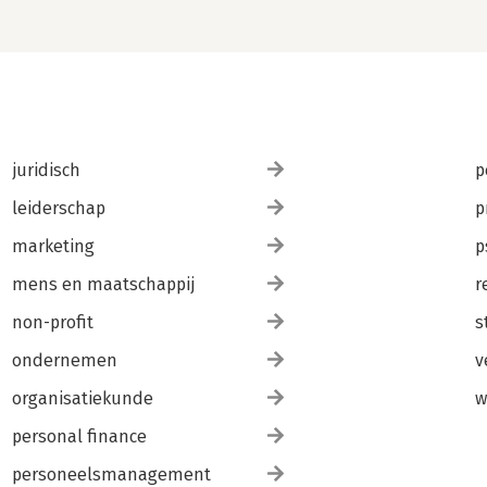
juridisch
p
leiderschap
p
marketing
p
mens en maatschappij
r
non-profit
s
ondernemen
v
organisatiekunde
w
personal finance
personeelsmanagement