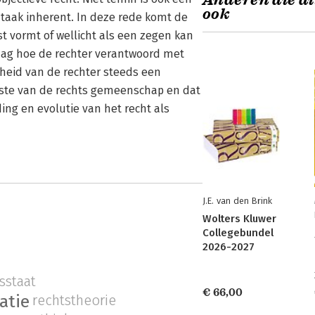
Anderen die di
ook
 taak inherent. In deze rede komt de
st vormt of wellicht als een zegen kan
ag hoe de rechter verantwoord met
jheid van de rechter steeds een
enste van de rechts gemeenschap en dat
ding en evolutie van het recht als
J.E. van den Brink
Wolters Kluwer
Collegebundel
2026-2027
sstaat
€ 66,00
atie
rechtstheorie