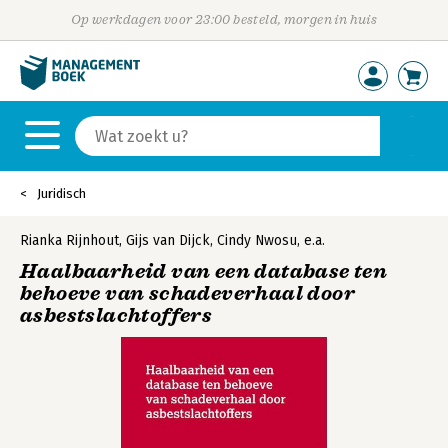
Op werkdagen voor 23:00 besteld, morgen in huis
Juridisch
Rianka Rijnhout
,
Gijs van Dijck
,
Cindy Nwosu
,
e.a.
Haalbaarheid van een database ten
behoeve van schadeverhaal door
asbestslachtoffers