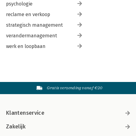
psychologie
4.4 Deelbaarheid en functionaliteit 97
reclame en verkoop
5 Technische conclusie 103
strategisch management
verandermanagement
werk en loopbaan
Gratis verzending vanaf €20
Klantenservice
Zakelijk