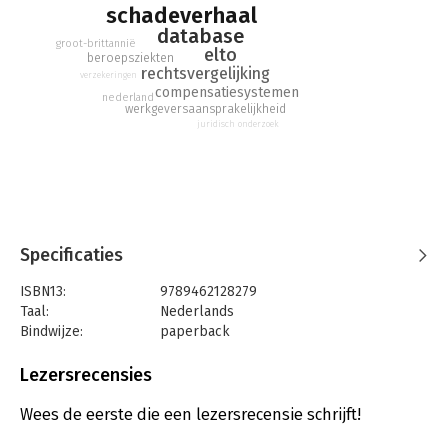
schadeverhaal
database
groot-brittannië
elto
beroepsziekten
rechtsvergelijking
verzekeringen
compensatiesystemen
nederland
werkgeversaansprakelijkheid
juridisch onderzoek
Specificaties
ISBN13:
9789462128279
Taal:
Nederlands
Bindwijze:
paperback
Aantal pagina's:
105
Uitgever:
Boom Juridische Uitgevers
Lezersrecensies
Druk:
1
Verschijningsdatum:
22-6-2023
Wees de eerste die een lezersrecensie schrijft!