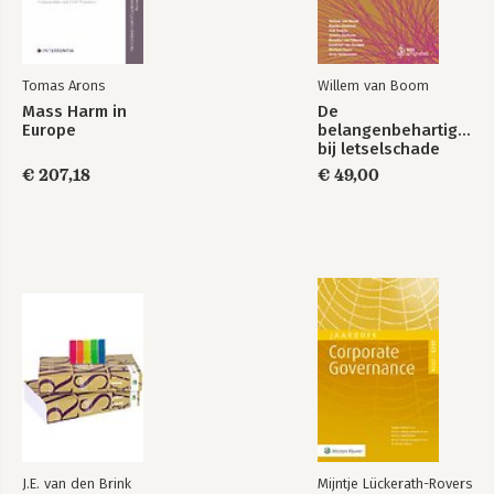
3 Nederland en Groot- Brittannië: bemiddeling en
tegemoetkomingsregelingen voor asbestslachtoffers 25
3.1 Inleiding 25
Tomas Arons
Willem van Boom
3.2 De achtergrond van de alternatieve compensatieregelingen
Mass Harm in
De
voor asbestslachtoffers 25
Europe
belangenbehartiger
3.2.1 Het Instituut Asbestslachtoffers 25
bij letselschade
3.2.2 Drie alternatieve compensatieregelingen in Groot-
€ 207,18
€ 49,00
Brittannië en geen bemiddeling 31
3.3 Het doel van de alternatieve compensatiesystemen 35
3.3.1 Het Instituut Asbestslachtoffers 35
3.3.2 De 1979 Act & DMPS 2014 35
3.4 De omvang van de compensatie door de alternatieve
compensatiesystemen 36
3.4.1 Het Instituut Asbestslachtoffers 36
3.4.2 De 1979 Act & DMPS 2014 37
3.5 Het proces 38
3.5.1 Het Instituut Asbestslachtoffers 38
3.5.2 De 1979 Act & DMPS 2014 39
3.6 De uitvoering van het compensatiesysteem en de
financiering van het instituut en de compensatie 40
3.6.1 Het Instituut Asbestslachtoffers 40
J.E. van den Brink
Mijntje Lückerath-Rovers