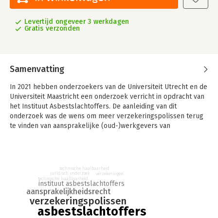
Levertijd ongeveer 3 werkdagen
Gratis verzonden
Samenvatting
In 2021 hebben onderzoekers van de Universiteit Utrecht en de
Universiteit Maastricht een onderzoek verricht in opdracht van
het Instituut Asbestslachtoffers. De aanleiding van dit
onderzoek was de wens om meer verzekeringspolissen terug
te vinden van aansprakelijke (oud-)werkgevers van
asbestslachtoffers of hun nabestaanden.
Een oplossingsrichting is een database, zoals de Employee
Liability Trading Office (ELTO) in Groot-Brittannië biedt. De
technische haalbaarheid
centrale vragen richten zich op het functioneren van de ELTO
juridisch onderzoek
verzekeringen
technische haalbaarheid
binnen het bredere juridische kader voor compensatie voor
instituut asbestslachtoffers
aansprakelijkheidsrecht
asbestschade en hoe een database voor Nederland zou
verzekeringspolissen
kunnen worden opzet.
asbestslachtoffers