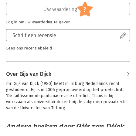
Hoofdrubriek:
Juridisch
Jongbloed:
Schadevergoeding
?
Uw waardering
Serie:
Utrecht Centre for Accountability and
Liability Law (UCALL)
Log in om uw waardering te geven
Schrijf een recensie
Lees ons recensiebeleid
Over Gijs van Dijck
mr. Gijs van Dijck (1980) heeft in Tilburg Nederlands recht 
gestudeerd. Hij is in 2006 gepromoveerd op het proefschrift 
'De faillissementspauliana: revisie of relict'. Thans is hij 
werkzaam als universitair docent bij de vakgroep privaatrecht 
van de Universiteit van Tilburg.
Andere boeken door Gijs van Dijck