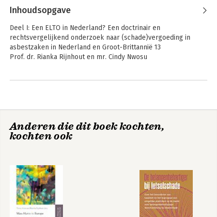
Inhoudsopgave
Deel I: Een ELTO in Nederland? Een doctrinair en
rechtsvergelijkend onderzoek naar (schade)vergoeding in
asbestzaken in Nederland en Groot-Brittannië 13
Prof. dr. Rianka Rijnhout en mr. Cindy Nwosu
1 Onderzoeksopzet 13
1.1 Inleiding 13
1.2 Onderzoeksvragen Deel I 14
1.2.1 Onderzoeksvraag 14
Methoden van
Sustainability and
rechtswetenschappelijk
1.2.2 Definities 16
Private Law
onderzoek
Anderen die dit boek kochten,
1.3 Methode 16
kochten ook
1.4 Opbouw van het onderzoek 17
2 Rechtvaardiging voor (schade) vergoeding en schadeverhaal
19
Bekijk alle boeken
2.1 Inleiding 19
2.2 De grondslag van het aansprakelijkheidsrecht 19
2.3 Rechtvaardiging voor verhaalsrechten 20
2.4 Beroepsziekten 22
2.5 Tussenconclusie 23