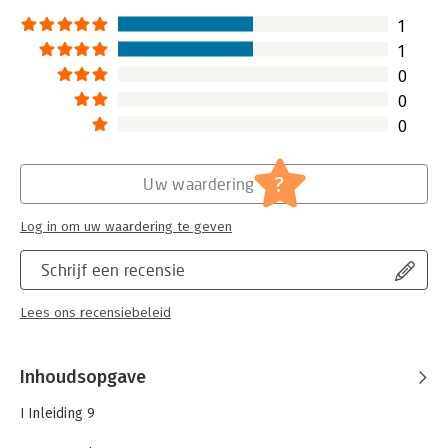
Hoofdrubriek:
Juridisch
Jongbloed:
Personen- en familierecht - Algemeen
1
Serie:
Boom Basics
1
0
0
0
?
Uw waardering
Log in om uw waardering te geven
Schrijf een recensie
Lees ons recensiebeleid
Inhoudsopgave
I Inleiding 9