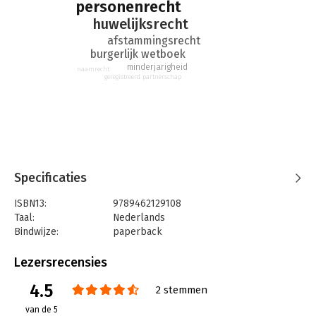
personenrecht
huwelijksrecht
afstammingsrecht
burgerlijk wetboek
minderjarigheid
naamrecht
geregistreerd partnerschap
Specificaties
ISBN13:
9789462129108
Taal:
Nederlands
Bindwijze:
paperback
Aantal pagina's:
252
Uitgever:
Boom Juridische Uitgevers
Lezersrecensies
Druk:
9
4.5
Verschijningsdatum:
15-10-2024
2 stemmen
van de 5