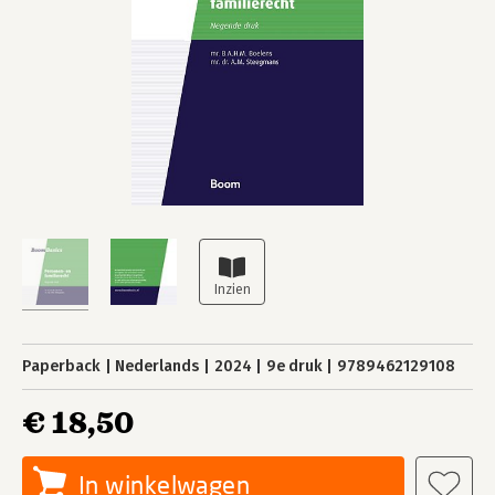
Paperback
Nederlands
2024
9e druk
9789462129108
€ 18,50
In winkelwagen