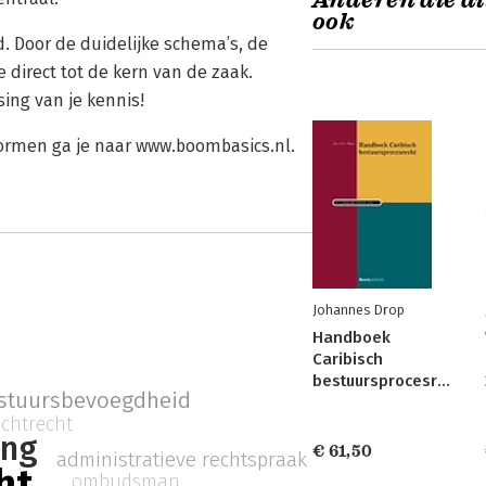
Anderen die di
ook
d. Door de duidelijke schema’s, de
direct tot de kern van de zaak.
ing van je kennis!
vormen ga je naar www.boombasics.nl.
Johannes Drop
Handboek
Caribisch
bestuursprocesrecht
stuursbevoegdheid
achtrecht
ing
€ 61,50
administratieve rechtspraak
ht
ombudsman