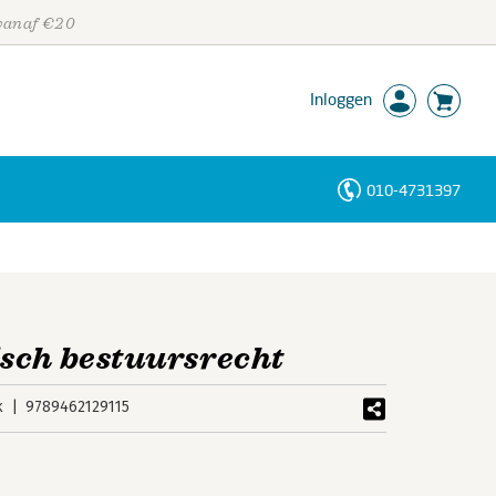
 vanaf €20
Inloggen
010-4731397
Personen
Trefwoorden
sch bestuursrecht
k
9789462129115