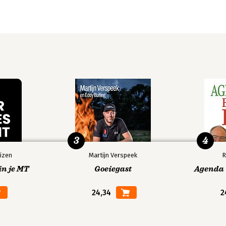
ule 50
3
4
izen
Martijn Verspeek
R
 voorziening en bĳzondere
in je MT
Goeiegast
Agenda V
24,34
2