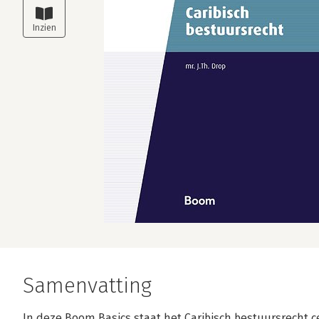
Samenvatting
In deze Boom Basics staat het Caribisch bestuursrecht c