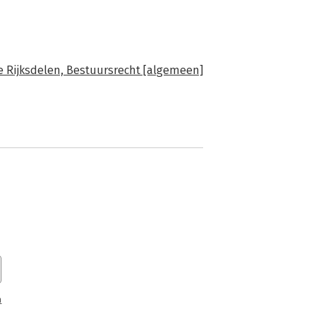
e Rijksdelen,
Bestuursrecht [algemeen]
n