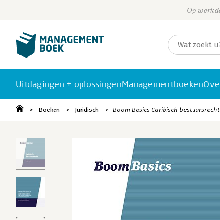
Op werkda
Uitdagingen + oplossingen
Managementboeken
Ove
Boeken
Juridisch
Boom Basics Caribisch bestuursrecht