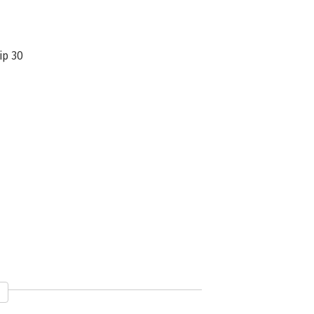
ip 30
uur 43