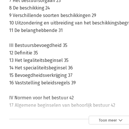
7 Het bestuursorgaan 23
8 De beschikking 24
9 Verschillende soorten beschikkingen 29
10 Uitzondering en uitbreiding van het beschikkingsbegr
11 De belanghebbende 31
III Bestuursbevoegdheid 35
12 Definitie 35
13 Het legaliteitsbeginsel 35
14 Het specialiteitsbeginsel 36
15 Bevoegdheidsverkrĳging 37
16 Vaststelling beleidsregels 39
IV Normen voor het bestuur 42
17 Algemene beginselen van behoorlĳk bestuur 42
18 Formele en materiële beginselen van behoorlĳk best
19 Abbb en lagere wetgeving 49
Toon meer
20 Abbb en formele wetgeving: contra legem? 49