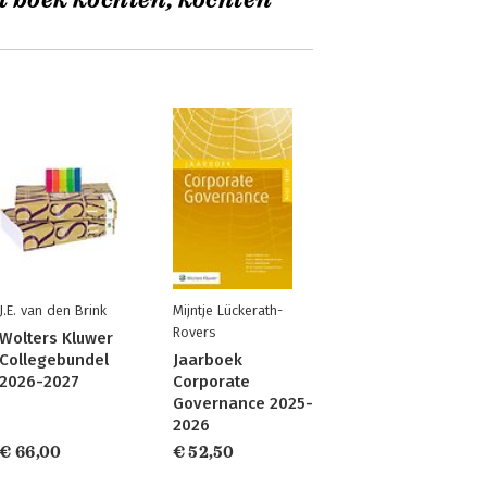
t boek kochten, kochten
J.E. van den Brink
Mijntje Lückerath-
Rovers
Wolters Kluwer
Collegebundel
Jaarboek
2026-2027
Corporate
Governance 2025-
2026
€ 66,00
€ 52,50