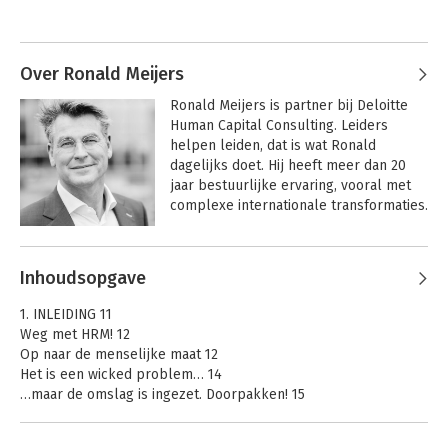
medewerkers zich voor te bereiden op 
Andere boeken door Hans van der
de best mogelijke pensioentijd.

Heijden
Eerder werkte hij onder andere als 
adviseur bij Deloitte Human Capital, 
Over Ronald Meijers
partner bij Twynstra Gudde en als 
Ronald Meijers is partner bij Deloitte 
hoofd arbeidsvoorwaarden van de 
Human Capital Consulting. Leiders 
Rabobank. ProRail was zijn laatste 
helpen leiden, dat is wat Ronald 
werkgever. Lang geleden studeerde hij 
dagelijks doet. Hij heeft meer dan 20 
rechten en psychologie (cum laude).
jaar bestuurlijke ervaring, vooral met 
complexe internationale transformaties.
Andere boeken door Ronald Meijers
Inhoudsopgave
Maak van je
Zeven Megatrends
1. INLEIDING 11
pensioen je beste
Weg met HRM! 12
tijd
Op naar de menselijke maat 12
Het is een wicked problem… 14
…maar de omslag is ingezet. Doorpakken! 15
What’s in a name? Van HRM naar HXM 17
Bekijk alle boeken
Leeswijzer 18