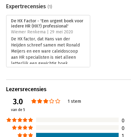
Uitgever:
VMN Media
Expertrecensies
(1)
Druk:
1
Verschijningsdatum:
30-1-2020
De HX Factor - 'Een urgent boek voor
iedere HR (HX?) professional'
Hoofdrubriek:
Personeelsmanagement
Wiemer Renkema | 29 mei 2020
De HX factor, dat Hans van der
Heijden schreef samen met Ronald
Meijers en een ware caleidoscoop
aan HR specialisten is niet alleen
letterlijk een gewichtig boek.
Lees verder
Lezersrecensies
3.0
1 stem
van de 5
0
0
1