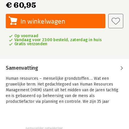
€ 60,95
In winkelwagen
Op voorraad
Vandaag voor 23:00 besteld, zaterdag in huis
Gratis verzonden
Samenvatting
Human resources – menselijke grondstoffen…. Wat een
gruwelijke term. Het gedachtegoed van Human Resources
Management (HRM) stamt uit het midden van de jaren tachtig
en is gebaseerd op beheersing van de mens als
productiefactor via planning en controle. We zijn 35 jaar
verder, maar in de meeste organisaties is deze visie nog steeds
dominant.
HRM moet veranderen in Human Experience Management –
HXM – en zelf de leiding nemen over deze transformatie.
persoonlijke ontwikkeling