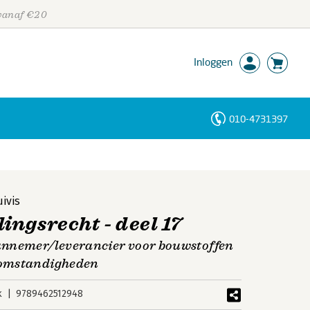
 vanaf €20
Inloggen
010-4731397
Personen
Trefwoorden
ivis
ngsrecht - deel 17
annemer/leverancier voor bouwstoffen
 omstandigheden
k
9789462512948