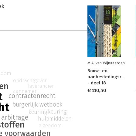
ek
M.A. van Wijngaarden
Bouw- en
ndom
aanbestedingsrecht
opdrachtgever
- deel 18
en
leverancier
€ 110,50
aannemer
t
contractenrecht
ht
burgerlijk wetboek
keuring
keuring
arbitrage
hulpmiddelen
toffen
eigendom
e voorwaarden