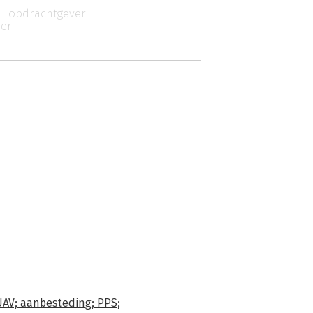
opdrachtgever
ier
AV; aanbesteding; PPS;