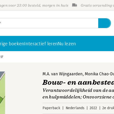
gen voor 23:00 besteld, morgen in huis
Gratis verzending
rige boeken
Interactief leren
Nu lezen
17
M.A. van Wijngaarden
,
Monika Chao-Du
Bouw- en aanbestedi
Verantwoordelijkheid van de a
en hulpmiddelen; Onvoorziene
Paperback
Nederlands
2022
2e dru