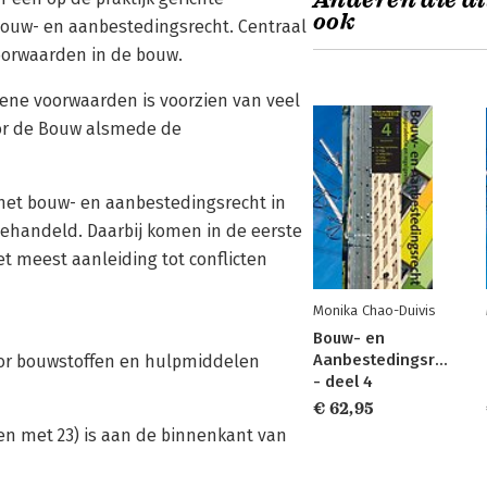
Anderen die di
ook
bouw- en aanbestedingsrecht. Centraal
oorwaarden in de bouw.
ene voorwaarden is voorzien van veel
oor de Bouw alsmede de
 het bouw- en aanbestedingsrecht in
behandeld. Daarbij komen in de eerste
et meest aanleiding tot conflicten
Monika Chao-Duivis
Bouw- en
Aanbestedingsrecht
oor bouwstoffen en hulpmiddelen
- deel 4
€ 62,95
en met 23) is aan de binnenkant van