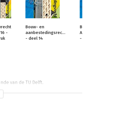
recht
Bouw- en
Bouw- en
16 -
aanbestedingsrecht
Aanbestedingsrecht
ruk
- deel 14
- deel 11
unde van de TU Delft.