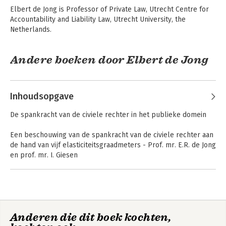
Elbert de Jong is Professor of Private Law, Utrecht Centre for 
Accountability and Liability Law, Utrecht University, the 
Netherlands.
Andere boeken door Elbert de Jong
Asser Procesrecht 1
Opvattingen
Inhoudsopgave
- Beginselen van
onderzoeken
burgerlijk
procesrecht
De spankracht van de civiele rechter in het publieke domein
Een beschouwing van de spankracht van de civiele rechter aan
de hand van vijf elasticiteitsgraadmeters - Prof. mr. E.R. de Jong
en prof. mr. I. Giesen
1 Het testen van de spankracht van de civiele rechter
1.1 Begripsduiding en vraagstelling
Corporate
1.2 Aanleiding: het publieke leven van het civiele recht
Accountability and
Liability for Climate
1.3 Spankracht van de civiele rechter: eerste verkennende
Change
Anderen die dit boek kochten,
gedachten