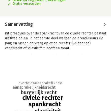
Levertijd ongeveer 3 werkdagen
Gratis verzonden
Samenvatting
Dit preadvies over de spankracht van de civiele rechter bestaat
uit twee delen. In het eerste deel werpen de preadviseurs De
Jong en Giesen de vraag op of de rechter (voldoende)
veerkracht of ‘elasticiteit’ heeft en toont.
Is die rechter voldoende flexibel om te kunnen laveren tussen
de wens burgers te beschermen tegen de gevolgen van het
handelen of nalaten van een (inactieve) overheid of een private
partij aan de ene kant en de noodzaak om geen beleidsmaker
of wetgever te worden aan de andere kant? Hoe kunnen we de
(gewenste) mate van elasticiteit van de civiele rechter bepalen
overheidsaansprakelijkheid
(en eventueel meten) en hoe is het nu gesteld met die
aansprakelijkheidsrecht
elasticiteit? De preadviseurs verkennen een aantal
burgerlijk recht
elasticiteitsgraadmeters die dienstbaar kunnen zijn aan het
civiele rechter
beantwoorden van dit soort vragen.
spankracht
elasticiteit
In het tweede deel bespreekt preadviseur Schutgens het