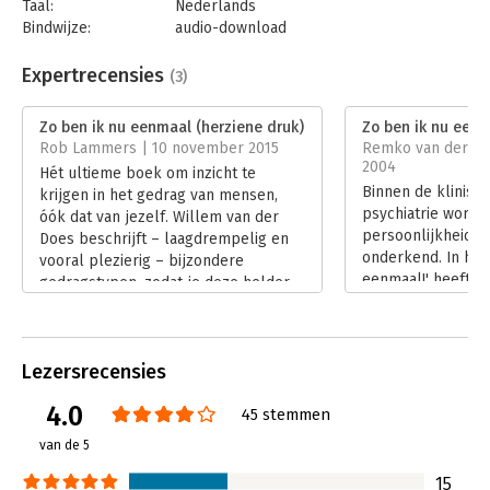
Taal:
Nederlands
familie aan je voorbij... en kijk je ook naar jezelf!'
Bindwijze:
audio-download
- 'Verbluffende combinatie van tekst en tekeningen'
Beveiliging:
none
- 'Must voor hulpverleners'
Bestandsformaat:
mp3
Expertrecensies
- 'Schitterende tekeningen van P. van Straaten, die precies
(3)
Uitgever:
Bookora
raken waar het om gaat! Voor iedereen goed leesbaar en
Hoofdrubriek:
Psychologie
laagdrempelig, inclusief de lastpakken en buitenbeentjes zelf!'
Zo ben ik nu eenmaal (herziene druk)
Zo ben ik nu eenm
- 'In een adem uit te lezen'
Rob Lammers | 10 november 2015
Remko van der Ho
2004
Hét ultieme boek om inzicht te
Binnen de klinisc
krijgen in het gedrag van mensen,
psychiatrie wordt 
óók dat van jezelf. Willem van der
persoonlijkheidss
Does beschrijft – laagdrempelig en
onderkend. In het
vooral plezierig – bijzondere
eenmaal!' heeft a
gedragstypen, zodat je deze helder
de kenmerken, nat
op je netvlies krijgt. De
en omgangsregels
gedetailleerde beschrijvingen van de
beschreven.
types worden ondersteund met
Lees verder
Lezersrecensies
treffende illustraties, die
kenmerkend zijn voor het werk van
4.0
45 stemmen
Peter van Straaten.
Lees verder
van de 5
15