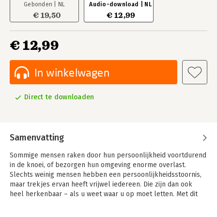
Gebonden | NL
Audio-download | NL
€ 19,50
€ 12,99
€ 12,99
In winkelwagen
Direct te downloaden
Samenvatting
Sommige mensen raken door hun persoonlijkheid voortdurend
in de knoei, of bezorgen hun omgeving enorme overlast.
Slechts weinig mensen hebben een persoonlijkheidsstoornis,
maar trekjes ervan heeft vrijwel iedereen. Die zijn dan ook
heel herkenbaar – als u weet waar u op moet letten. Met dit
boek kunt u persoonlijkheidstypen leren herkennen, en leert
u ook hoe het eruitziet als het helemaal uit de hand is gelopen.