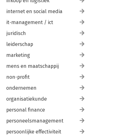
inkoop en logistiek
92 Voortgangsbewaking
93 Zelfkennis
internet en social media
94 Zelfontwikkeling
it-management / ict
95 Zelfstandigheid
96 Zelfsturing
juridisch
97 Zelfvertrouwen
98 Zorgvuldigheid/accuratesse
leiderschap
Literatuur
marketing
Over de auteur
mens en maatschappij
non-profit
ondernemen
organisatiekunde
personal finance
personeelsmanagement
persoonlijke effectiviteit