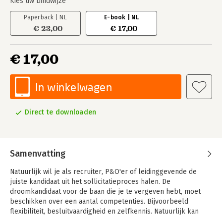
Kies uw bindwijze
Paperback | NL
E-book | NL
€ 23,00
€ 17,00
€ 17,00
In winkelwagen
Direct te downloaden
Samenvatting
Natuurlijk wil je als recruiter, P&O'er of leidinggevende de
juiste kandidaat uit het sollicitatieproces halen. De
droomkandidaat voor de baan die je te vergeven hebt, moet
beschikken over een aantal competenties. Bijvoorbeeld
flexibiliteit, besluitvaardigheid en zelfkennis. Natuurlijk kan
een sollicitant zéggen dat hij over deze competenties beschikt,