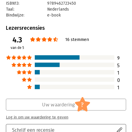
ISBN13:
9789462723450
Taal:
Nederlands
Bindwijze:
e-book
Beveiliging:
watermerk
Bestandsformaat:
epub
Lezersrecensies
Aantal pagina's:
168
4.3
Uitgever:
Uitgeverij Thema
16 stemmen
Druk:
9
van de 5
Verschijningsdatum:
13-5-2022
9
Hoofdrubriek:
Management
5
1
0
1
?
Uw waardering
Log in om uw waardering te geven
Schrijf een recensie