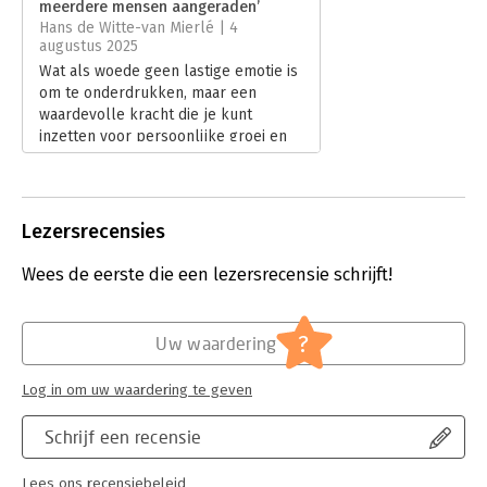
meerdere mensen aangeraden’
Hoofdrubriek:
Persoonlijke effectiviteit
Hans de Witte-van Mierlé | 4
augustus 2025
Wat als woede geen lastige emotie is
om te onderdrukken, maar een
waardevolle kracht die je kunt
inzetten voor persoonlijke groei en
maatschappelijke verandering? In
Woedekracht onderzoekt Gitte Briffa
hoe we anders kunnen kijken naar
boosheid. In zijn recensie deelt Hans
Lezersrecensies
de Witte-van Mierlé zijn kritische,
maar waarderende blik op het boek.
Wees de eerste die een lezersrecensie schrijft!
Lees verder
?
Uw waardering
Log in om uw waardering te geven
Schrijf een recensie
Lees ons recensiebeleid