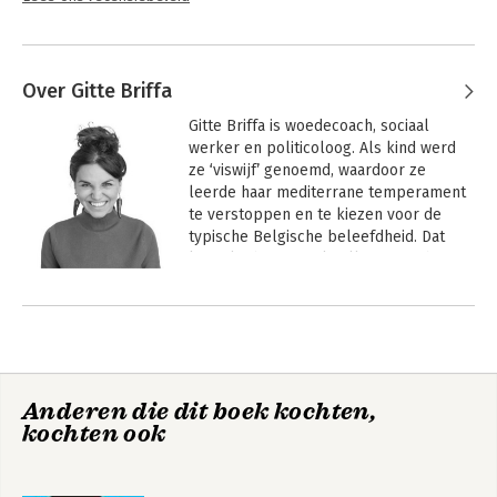
Over Gitte Briffa
Gitte Briffa is woedecoach, sociaal 
werker en politicoloog. Als kind werd 
ze ‘viswijf’ genoemd, waardoor ze 
leerde haar mediterrane temperament 
te verstoppen en te kiezen voor de 
typische Belgische beleefdheid. Dat 
keurslijf begon te knellen en zo begon 
de zoektocht naar kleurrijke en eerlijke 
expressie. Met haar boek, lezingen en 
trainingen helpt ze individuen en 
groepen om hun vuur aan te wakkeren, 
behoeften en emoties serieus te 
nemen, stevige grenzen te stellen, 
Anderen die dit boek kochten,
kleur te bekennen, triggers te 
kochten ook
ontmantelen en vooral trots te zijn op 
zichzelf.