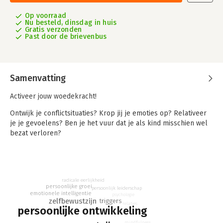
Op voorraad
Nu besteld, dinsdag in huis
Gratis verzonden
Past door de brievenbus
Samenvatting
Activeer jouw woedekracht!
Ontwijk je conflictsituaties? Krop jij je emoties op? Relativeer
je je gevoelens? Ben je het vuur dat je als kind misschien wel
bezat verloren?
Het toelaten en zelfs gebruiken van je woede vinden veel
mensen moeilijk. We schamen ons ervoor, of zijn bang voor de
mogelijke gevolgen van een uitbarsting. En dat is zonde, want
ook boosheid is een emotie die het verdient om gevoeld en
radicale eerlijkheid
persoonlijke groei
persoonlijk leiderschap
geuit te worden. Sterker nog, er zit veel moois in. Maar je
emotionele intelligentie
psychologie
speelt wel met vuur, dus het is belangrijk dat je weet wat je
zelfbewustzijn
triggers
relaties
persoonlijke ontwikkeling
doet: laat het vuur niet exploderen of naar binnen slaan!
mindfulness