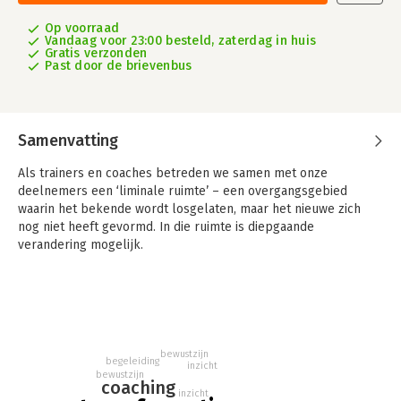
Op voorraad
Vandaag voor 23:00 besteld, zaterdag in huis
Gratis verzonden
Past door de brievenbus
Samenvatting
Als trainers en coaches betreden we samen met onze
deelnemers een ‘liminale ruimte’ – een overgangsgebied
waarin het bekende wordt losgelaten, maar het nieuwe zich
nog niet heeft gevormd. In die ruimte is diepgaande
verandering mogelijk.
Toch merken we in de praktijk vaak dat inzichten uit een
training of coachtraject niet beklijven in het dagelijks leven.
Blijkbaar is er meer nodig dan enkel de mogelijkheid om iets
nieuws te leren of toe te passen. Er moet iets verschuiven.
Binnenin.
bewustzijn
begeleiding
inzicht
bewustzijn
Echte transformatie gebeurt niet gepland, volgens een schema
coaching
inzicht
of draaiboek. Die gebeurt op liminale momenten: gouden, vaak