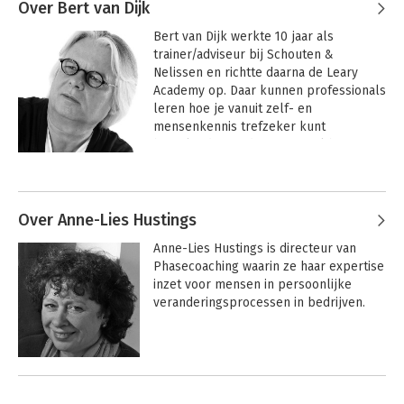
Over Bert van Dijk
Bert van Dijk werkte 10 jaar als 
trainer/adviseur bij Schouten & 
Nelissen en richtte daarna de Leary 
Academy op. Daar kunnen professionals 
leren hoe je vanuit zelf- en 
mensenkennis trefzeker kunt 
beïnvloeden: anderen soepel bewegen 
om hun gedrag aan te passen. Bert is 
Andere boeken door Bert van Dijk
een bevlogen trainer, spreker en 
schrijver, die met humor en diepgang 
zichzelf en zijn publiek uitnodigt tot 
Over Anne-Lies Hustings
gedragsverandering. Kijk ook op: 
Anne-Lies Hustings is directeur van 
www.bertvandijk.eu en 
Phasecoaching waarin ze haar expertise 
www.learyacademy.nl.
inzet voor mensen in persoonlijke 
veranderingsprocessen in bedrijven.
Andere boeken door Anne-Lies
Hustings