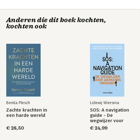
Beïnvloed anderen,
Actie is reactie
begin bij jezelf
Anderen die dit boek kochten,
kochten ook
De Roos van Leary
De Roos van Leary
De Roos van Leary
De Roos van Leary
Benita Plesch
Lidewij Wiersma
Bekijk alle boeken
Zachte krachten in
SOS: A navigation
een harde wereld
guide - De
wegwijzer voor
werkende vrouwen
Bekijk alle boeken
€ 28,50
€ 24,99