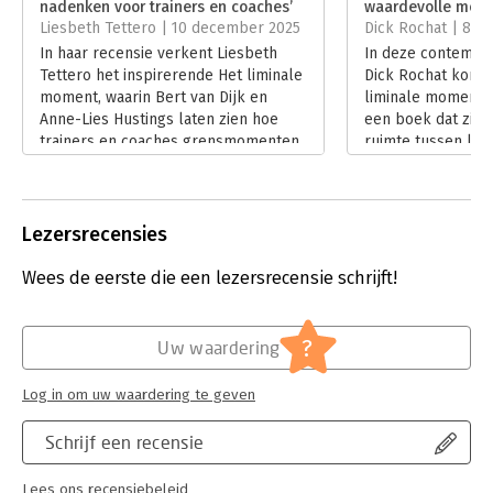
nadenken voor trainers en coaches’
waardevolle metg
Hoofdrubriek:
Coaching en trainen
Liesbeth Tettero | 10 december 2025
Dick Rochat | 8 
In haar recensie verkent Liesbeth
In deze contempla
Tettero het inspirerende Het liminale
Dick Rochat komt 
moment, waarin Bert van Dijk en
liminale moment h
Anne-Lies Hustings laten zien hoe
een boek dat zich 
trainers en coaches grensmomenten
ruimte tussen los
kunnen herkennen en benutten voor
Het onderzoekt ho
echte transformatie. Een boek dat
ontvouwt wanneer 
uitnodigt tot scherpere aandacht en
zijn recensie gaat
diepere waarneming.
liminale beweging
Lezersrecensies
Lees verder
Lees verder
Wees de eerste die een lezersrecensie schrijft!
?
Uw waardering
Log in om uw waardering te geven
Schrijf een recensie
Lees ons recensiebeleid