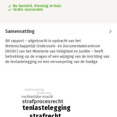
Nu besteld, dinsdag in huis
Gratis verzonden
Samenvatting
Dit rapport – uitgebracht in opdracht van het
Wetenschappelijk Onderzoek- en Documentatiecentrum
(WODC) van het Ministerie van Veiligheid en Justitie – heeft
betrekking op de vragen of een wijziging van de inrichting van
de tenlastelegging en een versoepeling van de huidige
invulling van de grondslagleer mogelijk en wenselijk zijn.
Daarbij is in het bijzonder onderzocht op welke manier de
nadelen van de strikte interpretatie van de grondslagleer in
Nederland kunnen worden weggenomen, zonder afbreuk te
doen aan de informatie- en afbakeningsfunctie van de
straftoemeting
tenlastelegging en zonder het strafproces aanzienlijk te
kwalificatie
rechterlijke macht
vertragen. Deze vragen zijn mede beantwoord aan de hand van
strafprocesrecht
de resultaten van een rechtsvergelijkend onderzoek.
tenlastelegging
Het onderzoek laat zien dat rechters in België, Frankrijk, Italië
strafrecht