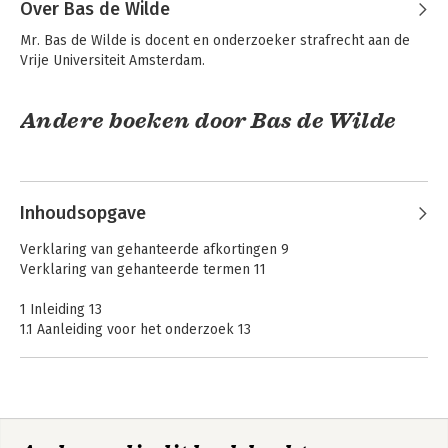
Over Bas de Wilde
Mr. Bas de Wilde is docent en onderzoeker strafrecht aan de 
Vrije Universiteit Amsterdam.
Andere boeken door Bas de Wilde
Inhoudsopgave
Redeneren onder
Geef ze een vinger
Verklaring van gehanteerde afkortingen 9
onzekerheid in
en ze nemen de
Verklaring van gehanteerde termen 11
strafzaken
hele hand
1 Inleiding 13
1.1 Aanleiding voor het onderzoek 13
1.2 Onderzoeksvragen 17
1.3 Onderzoeksmethode 20
Grondtrekken van
Geef ze een vinger
1.4 Leeswijzer 21
het Nederlandse
en ze nemen de
strafrecht
hele hand
2 Hoofdlijnen en achtergronden 23