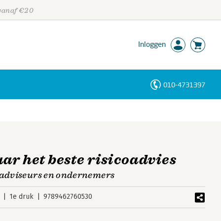
 vanaf €20
Inloggen
010-4731397
Personen
Trefwoorden
aar het beste risicoadvies
oadviseurs en ondernemers
1e druk
9789462760530