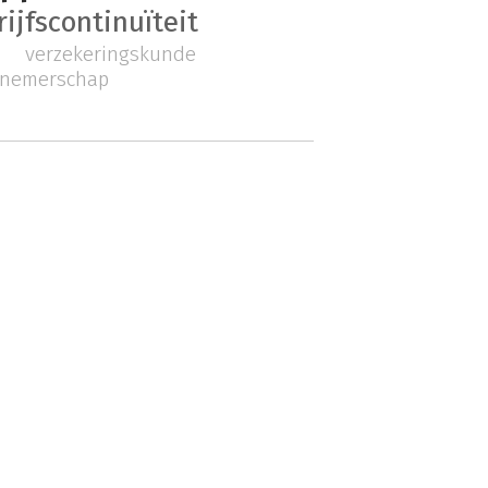
ijfscontinuïteit
verzekeringskunde
rnemerschap