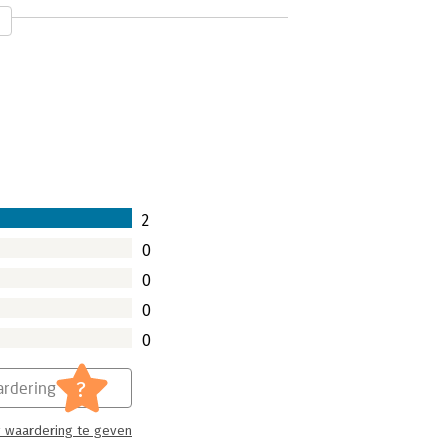
2
0
0
0
0
?
rdering
 waardering te geven