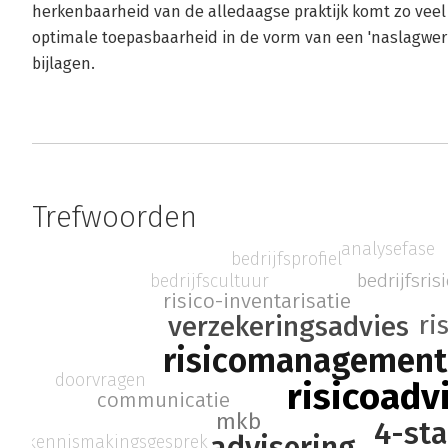
herkenbaarheid van de alledaagse praktijk komt zo veel m
optimale toepasbaarheid in de vorm van een 'naslagwerk
bijlagen.
Trefwoorden
analysefase
bedrijfsprofiel
bedrijfsrisi
bedrijfscultuur
risico-inventarisatie
verzekeringsadvies
ri
risicomanagement
doorvragen
risicoadv
communicatie
mkb
4-st
advisering
kennismakingsgesprek