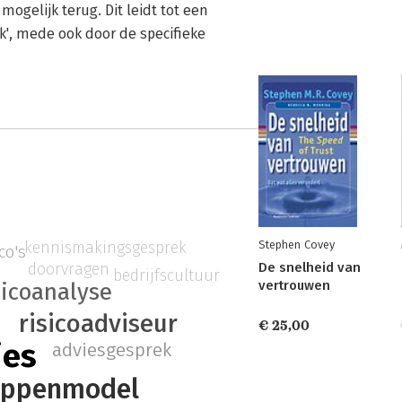
ogelijk terug. Dit leidt tot een
', mede ook door de specifieke
kennismakingsgesprek
Stephen Covey
co's
doorvragen
De snelheid van
bedrijfscultuur
vertrouwen
sicoanalyse
risicoadviseur
€ 25,00
ies
adviesgesprek
appenmodel