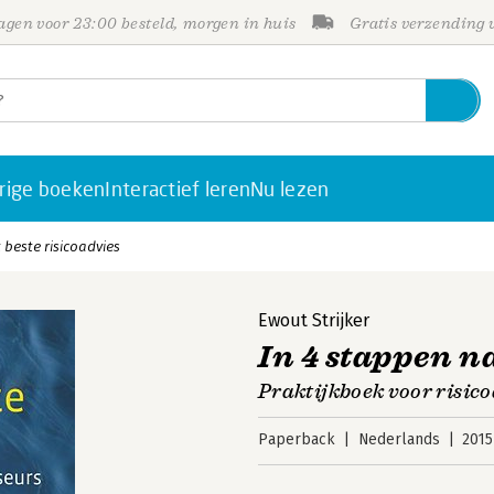
gen voor 23:00 besteld, morgen in huis
Gratis verzending
rige boeken
Interactief leren
Nu lezen
 beste risicoadvies
Ewout Strijker
In 4 stappen n
Praktijkboek voor risic
Paperback
Nederlands
2015