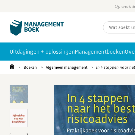
Op werkda
Uitdagingen + oplossingen
Managementboeken
Ove
Boeken
Algemeen management
In 4 stappen naar het