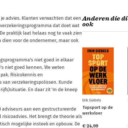
Anderen die di
n je advies. Klanten verwachten dat een
ook
 en verzekeringsprogramma dat doet wat
e praktijk laat helaas nog te vaak zien
van dien voor de ondernemer, maar ook
ingsprogramma's niet goed in elkaar
ico's niet goed kennen. We weten
pak. Risicokennis en
s van verzekeringspolissen. Kunde
ijfs)situatie. En daar zit 'm de kneep
Erik Giebels
Topsport op de
e) adviseurs aan een gestructureerde
werkvloer
risicoadvies. Het brengt de theorie als
raktisch mogelijke insteek en opbouw. De
€ 24,99