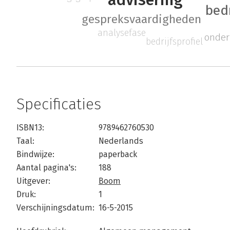
bedr
gespreksvaardigheden
analysefase
onde
bedrijfsprofiel
Specificaties
ISBN13:
9789462760530
Taal:
Nederlands
Bindwijze:
paperback
Aantal pagina's:
188
Uitgever:
Boom
Druk:
1
Verschijningsdatum:
16-5-2015