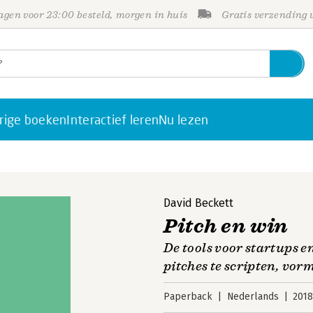
gen voor 23:00 besteld, morgen in huis
Gratis verzending
rige boeken
Interactief leren
Nu lezen
David Beckett
Pitch en win
De tools voor startups 
pitches te scripten, vo
Paperback
Nederlands
201