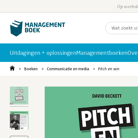
Op werkda
Uitdagingen + oplossingen
Managementboeken
Ove
Boeken
Communicatie en media
Pitch en win