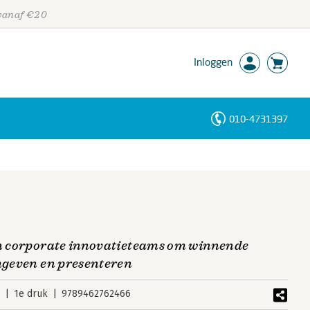
 vanaf €20
Inloggen
010-4731397
Personen
Trefwoorden
en corporate innovatieteams om winnende
rmgeven en presenteren
8
1e druk
9789462762466