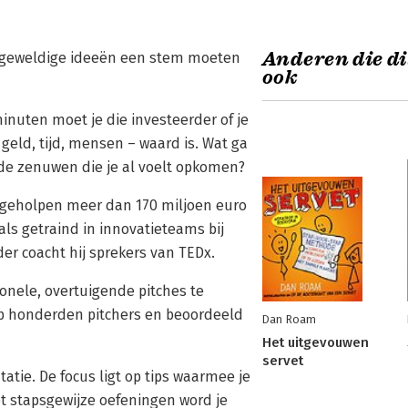
Anderen die di
dat geweldige ideeën een stem moeten
ook
minuten moet je die investeerder of je
 geld, tijd, mensen – waard is. Wat ga
 de zenuwen die je al voelt opkomen?
s geholpen meer dan 170 miljoen euro
ls getraind in innovatieteams bij
er coacht hij sprekers van TEDx.
ionele, overtuigende pitches te
op honderden pitchers en beoordeeld
Dan Roam
Het uitgevouwen
servet
atie. De focus ligt op tips waarmee je
et stapsgewijze oefeningen word je