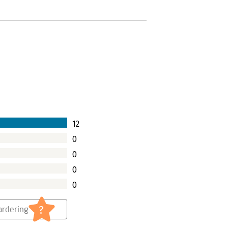
12
0
0
0
0
?
rdering