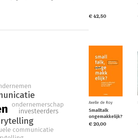
€ 42,50
ndernemen
unicatie
Axelle de Roy
ondernemerschap
en
investeerders
Smalltalk
ongemakkelijk?
rytelling
€ 20,00
suele communicatie
rytelling