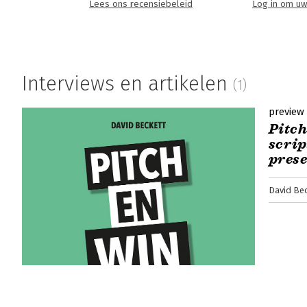
Lees ons recensiebeleid
Log in om uw
Interviews en artikelen
(1)
preview
Pitch
scrip
pres
David Be