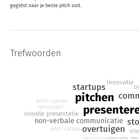
gegidst naar je beste pitch ooit.
Trefwoorden
innovatie
startups
o
comm
pitchen
pitch canvas
presenter
nervositeit
visuele presentatie
non-verbale communicatie
sto
overtuigen
pitch canvas
vi
visuele sto
nervositeit