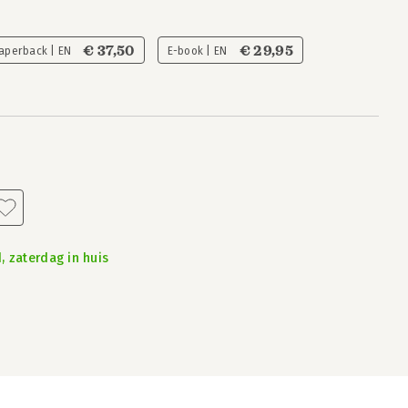
€ 37,50
€ 29,95
aperback | EN
E-book | EN
, zaterdag in huis