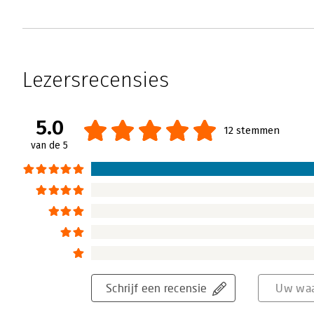
Lezersrecensies
5.0
12 stemmen
van de 5
Schrijf een recensie
Uw waa