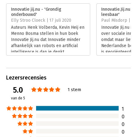
Verschijningsdatum:
3-7-2019
Innovatie jij.nu - 'Grondig
Innovatie.Jij.nu -
onderbouwd'
leesbaar'
Hoofdrubriek:
Strategisch management
Elly Stroo Cloeck | 17 juli 2020
Paul Misdorp | 22 
Auteurs Henk Volberda, Kevin Heij en
Innovatie Jij.nu i
Menno Bosma stellen in hun boek
over sociale innov
Innovatie Jij.nu dat Innovatie minder
omdat maar liefst
afhankelijk van robots en artificial
Nederlandse bedr
intelligence is dan je denkt.
is georiënteerd d
Lees verder
van een maatschap
Lees verder
Lezersrecensies
5.0
1 stem
van de 5
1
0
0
0