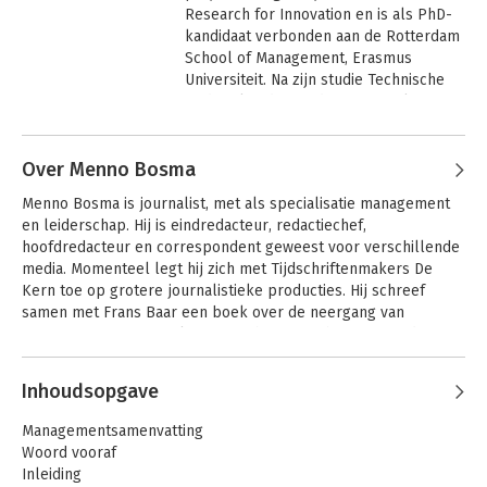
Research for Innovation en is als PhD-
Press, 1998). Recente boeken van zijn 
kandidaat verbonden aan de Rotterdam 
hand zijn 'Innovatie Jij.nu', 'De nieuwe 
School of Management, Erasmus 
professional service firm' en 'De Winst 
Universiteit. Na zijn studie Technische 
van Purpose'.
Bedrijfskunde aan de TH Rijswijk en 
Business Administration aan de Erasmus 
Andere boeken door Kevin Heij
Universiteit onderzoekt hij hoe zowel 
Over Menno Bosma
technologische en niet-technologische 
Perspectieven op
De Winst van
veranderen
Purpose
innovaties het concurrentievermogen 
Menno Bosma is journalist, met als specialisatie management 
van organisaties versterken.
en leiderschap. Hij is eindredacteur, redactiechef, 
hoofdredacteur en correspondent geweest voor verschillende 
media. Momenteel legt hij zich met Tijdschriftenmakers De 
Kern toe op grotere journalistieke producties. Hij schreef 
samen met Frans Baar een boek over de neergang van 
snoepconcern Jamin. Als wetenschapper is hij nooit verder 
gekomen dan een propedeuse filosofie.
Inhoudsopgave
De Winst van
De Winst van
Managementsamenvatting
Purpose
Purpose
Woord vooraf
Inleiding