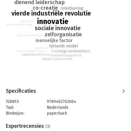
daarvan.
dienend leiderschap
co-creatie
robotisering
vierde industriële revolutie
innovatie
blockchain
concurrentievermogen
sociale innovatie
zelforganisatie
concurrentievermogen
menselijke factor
rijnlands model
blockchain
t-vormige medewerkers
businessmodel innovatie
organisatiestructuur
verandermanagement
digitale transformatie
Specificaties
ISBN13:
9789462762664
Taal:
Nederlands
Bindwijze:
paperback
Aantal pagina's:
228
Uitgever:
Boom
Expertrecensies
(3)
Druk:
1