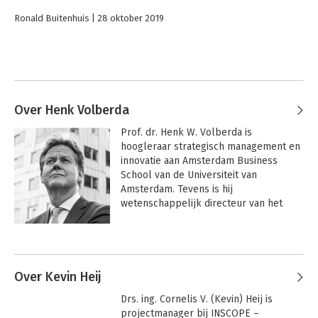
Ronald Buitenhuis
28 oktober 2019
Over Henk Volberda
Prof. dr. Henk W. Volberda is 
hoogleraar strategisch management en 
innovatie aan Amsterdam Business 
School van de Universiteit van 
Amsterdam. Tevens is hij 
wetenschappelijk directeur van het 
Amsterdam Centre for Business 
Innovation (ACBI) en ‘expert member’ 
Andere boeken door Henk Volberda
van het World Economic Forum. V

Hij schreef onder meer het 
Over Kevin Heij
internationaal veelgeprezen boek 
Drs. ing. Cornelis V. (Kevin) Heij is 
'Building the flexible firm: how to 
projectmanager bij INSCOPE – 
remain competitive' (Oxford University 