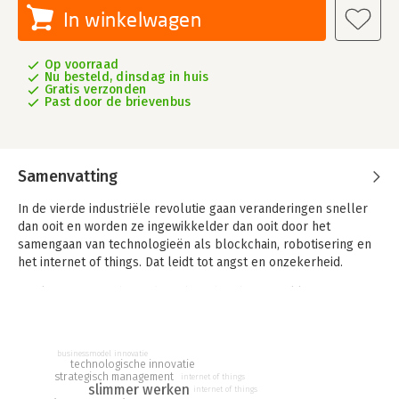
In winkelwagen
Op voorraad
Nu besteld, dinsdag in huis
Gratis verzonden
Past door de brievenbus
Samenvatting
In de vierde industriële revolutie gaan veranderingen sneller
dan ooit en worden ze ingewikkelder dan ooit door het
samengaan van technologieën als blockchain, robotisering en
het internet of things. Dat leidt tot angst en onzekerheid.
Werknemers zijn bang dat robots hun baan inpikken,
werkgevers dat hun businessmodel in één klap achterhaald
raakt. Er is maar één antwoord: innovatie. Maar niet de
klassieke innovatie van R&D en patenten. Deze tijd vraagt om
businessmodel innovatie
Innovatie Jij.nu: innovatie die vanuit de medewerker én de
technologische innovatie
strategisch management
internet of things
manager komt. Dit boek ontvouwt de werking en het effect
slimmer werken
internet of things