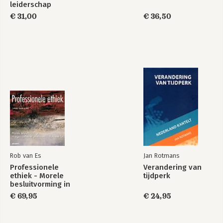
leiderschap
€ 31,00
€ 36,50
Rob van Es
Jan Rotmans
Professionele
Verandering van
ethiek - Morele
tijdperk
besluitvorming in
organisaties en
€ 69,95
€ 24,95
professies