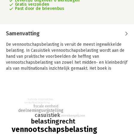
Levertijd ongeveer 6 werkdagen
Gratis verzonden
Past door de brievenbus
Samenvatting
De vennootschapsbelasting is veruit de meest ingewikkelde
belasting. In Casuïstiek vennootschapsbelasting wordt aan de
hand van praktische voorbeelden de heffing van
vennootschapsbelasting van zowel het midden- en kleinbedrijf
als van multinationals inzichtelijk gemaakt. Het boek is
bijgewerkt naar de stand van de wet- en regelgeving per 1
januari 2022.
De volgende thema’s komen – verspreid over meer dan
honderd opgaven – aan bod:
hybride mismatches
- Stichtingen, verenigingen en overheidsbedrijven
renteaftrekbeperking
fiscale eenheid
- Verrekenprijscorrecties en verrekenprijsmismatches,
deelnemingsvrijstelling
waaronder informeelkapitaalstructuren
casuïstiek
verrekenprijzen
belastingrecht
- Bodemloze-putleningen en onzakelijke geldleningen
- Fiscale jaarwinstproblematiek, waaronder afschrijvingen,
vennootschapsbelasting
voorzieningen en onderhanden werk