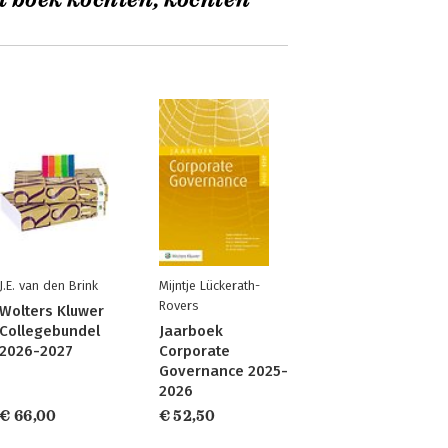
t boek kochten, kochten
J.E. van den Brink
Mijntje Lückerath-
Rovers
Wolters Kluwer
Collegebundel
Jaarboek
2026-2027
Corporate
Governance 2025-
2026
€ 66,00
€ 52,50