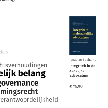
ders
Jonathan Soeharno
htsverhoudingen
Integriteit in de
lijk belang
zakelijke
advocatuur
governance
€ 74,50
mingsrecht
verantwoordelijkheid