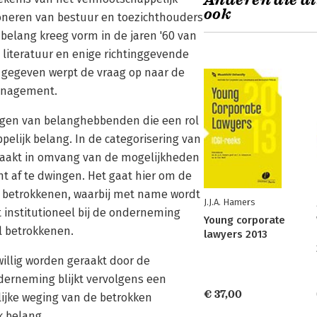
Anderen die di
ook
tioneren van bestuur en toezichthouders
belang kreeg vorm in de jaren '60 van
e literatuur en enige richtinggevende
t gegeven werpt de vraag op naar de
management.
ngen van belanghebbenden die een rol
pelijk belang. In de categorisering van
maakt in omvang van de mogelijkheden
af te dwingen. Het gaat hier om de
ap betrokkenen, waarbij met name wordt
J.J.A. Hamers
 institutioneel bij de onderneming
Young corporate
el betrokkenen.
lawyers 2013
jwillig worden geraakt door de
derneming blijkt vervolgens een
€ 37,00
ijke weging van de betrokken
k belang.