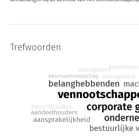
Trefwoorden
toezichthou
management
beursvennootschap
management
belanghebbenden
mac
vennootschappe
corporate 
toezichthouders
aandeelhouders
onderne
aansprakelijkheid
bestuurlijke 