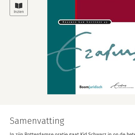
Samenvatting
In zijn Rotterdamse oratie gaat Kid Schwarz in op de be