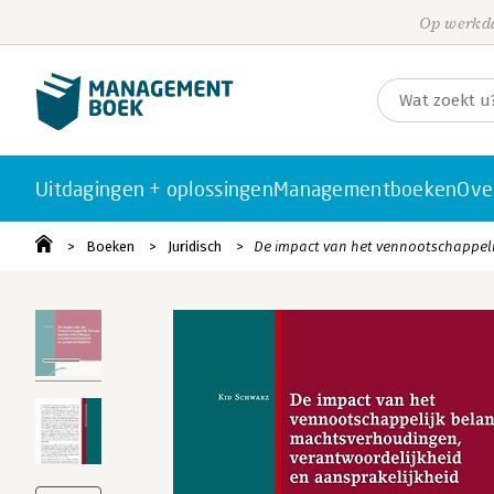
Op werkda
Uitdagingen + oplossingen
Managementboeken
Ove
Boeken
Juridisch
De impact van het vennootschappeli