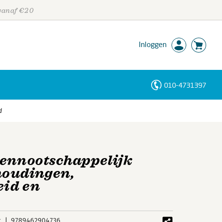
 vanaf €20
Inloggen
010-4731397
Personen
d
Trefwoorden
vennootschappelijk
houdingen,
eid en
k
9789462904736