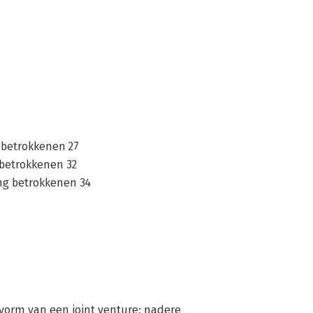
p betrokkenen 27
g betrokkenen 32
ing betrokkenen 34
orm van een joint venture; nadere