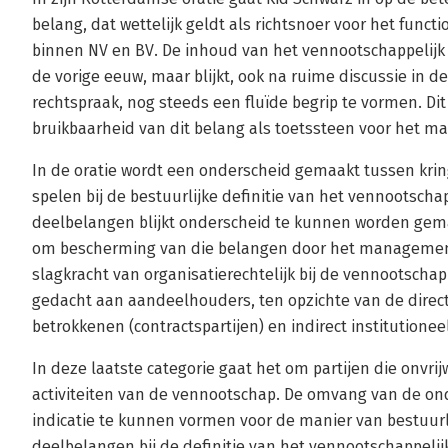
belang, dat wettelijk geldt als richtsnoer voor het func
binnen NV en BV. De inhoud van het vennootschappelijk 
de vorige eeuw, maar blijkt, ook na ruime discussie in d
rechtspraak, nog steeds een fluïde begrip te vormen. Di
bruikbaarheid van dit belang als toetssteen voor het 
In de oratie wordt een onderscheid gemaakt tussen kri
spelen bij de bestuurlijke definitie van het vennootschap
deelbelangen blijkt onderscheid te kunnen worden ge
om bescherming van die belangen door het management 
slagkracht van organisatierechtelijk bij de vennootsch
gedacht aan aandeelhouders, ten opzichte van de direct
betrokkenen (contractspartijen) en indirect institutione
In deze laatste categorie gaat het om partijen die onvri
activiteiten van de vennootschap. De omvang van de on
indicatie te kunnen vormen voor de manier van bestuurl
deelbelangen bij de definitie van het vennootschappelij