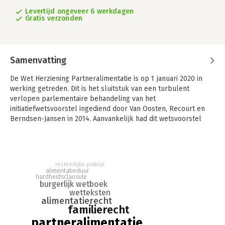
Levertijd ongeveer 6 werkdagen
Gratis verzonden
Samenvatting
De Wet Herziening Partneralimentatie is op 1 januari 2020 in
werking getreden. Dit is het sluitstuk van een turbulent
verlopen parlementaire behandeling van het
initiatiefwetsvoorstel ingediend door Van Oosten, Recourt en
Berndsen-Jansen in 2014. Aanvankelijk had dit wetsvoorstel
een grondige herziening van het alimentatierecht na huwelijk
en geregistreerd partnerschap tot doel. Wijziging van de
grondslag, de berekening, contractsvrijheid en de duur van
partneralimentatie waren voorzien. Uiteindelijk ziet de nieuwe
rechterlijke praktijk
wet met name op de verkorting van de alimentatieduur en de
alimentatieduur
hardheidsclausule
uitzonderingen daarop. Daarnaast zijn na het eerste
burgerlijk wetboek
wetsvoorstel nieuwe onderwerpen toegevoegd, zoals de
wetteksten
samenloopregeling en het aanhechten van
alimentatierecht
familierecht
alimentatieberekeningen aan rechterlijke beschikkingen.
partneralimentatie