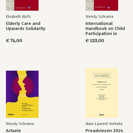
Elisabeth Alofs
Wendy Schrama
Elderly Care and
International
Upwards Solidarity
Handbook on Child
Participation in
Actuele
Preadviezen 2024
Family Law
ontwikkelingen in
€ 74,00
€ 123,00
het familierecht
Bekijk alle boeken
Wendy Schrama
Alain-Laurent Verbeke
Actuele
Preadviezen 2024