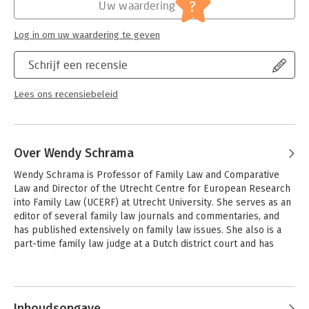
Jongbloed:
Personen- en familierecht -
?
Uw waardering
Echtscheiding, alimentatie algemeen
Serie:
Commentaar & Context
Log in om uw waardering te geven
Schrijf een recensie
Lees ons recensiebeleid
Over Wendy Schrama
Wendy Schrama is Professor of Family Law and Comparative 
Law and Director of the Utrecht Centre for European Research 
into Family Law (UCERF) at Utrecht University. She serves as an 
editor of several family law journals and commentaries, and 
has published extensively on family law issues. She also is a 
part-time family law judge at a Dutch district court and has 
previously worked at the Dutch Ministry of Justice.
Andere boeken door Wendy
Schrama
Inhoudsopgave