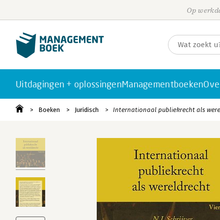
Op werkda
Uitdagingen + oplossingen
Managementboeken
Ove
Boeken
Juridisch
Internationaal publiekrecht als wer