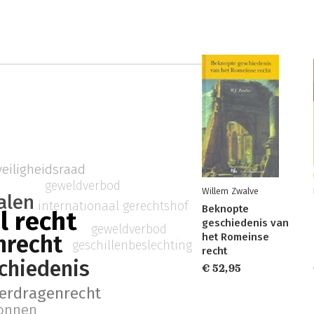
veiligheidsraad
geweldverbod
Willem Zwalve
alen
internationaal gerechtshof
Beknopte
l recht
geschiedenis van
geweldverbod
nrecht
het Romeinse
geschillenbeslechting
recht
chiedenis
€ 52,95
erdragenrecht
ronnen