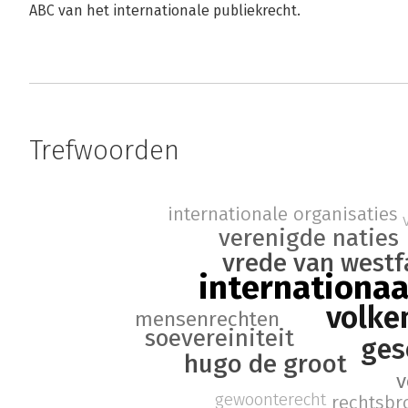
ABC van het internationale publiekrecht.
Trefwoorden
internationale organisaties
verenigde naties
vrede van westf
internationaa
volke
mensenrechten
soevereiniteit
ges
hugo de groot
v
gewoonterecht
rechtsb