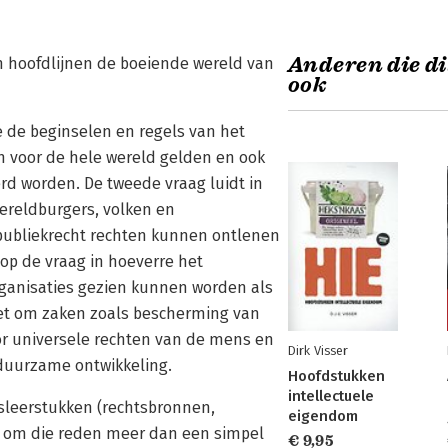
Anderen die di
in hoofdlijnen de boeiende wereld van
ook
re de beginselen en regels van het
en voor de hele wereld gelden en ook
d worden. De tweede vraag luidt in
wereldburgers, volken en
publiekrecht rechten kunnen ontlenen
 op de vraag in hoeverre het
rganisaties gezien kunnen worden als
het om zaken zoals bescherming van
or universele rechten van de mens en
Dirk Visser
duurzame ontwikkeling.
Hoofdstukken
intellectuele
isleerstukken (rechtsbronnen,
eigendom
ok om die reden meer dan een simpel
€ 9,95