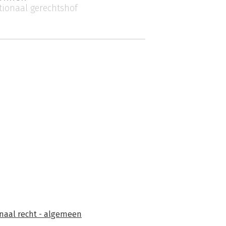
tionaal gerechtshof
onaal recht - algemeen