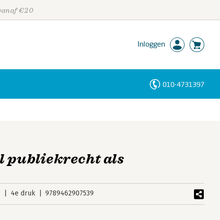
 vanaf €20
Inloggen
010-4731397
Personen
Trefwoorden
 publiekrecht als
0
4e druk
9789462907539