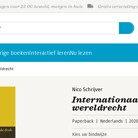
gen voor 23:00 besteld, morgen in huis
Gratis verzending
rige boeken
Interactief leren
Nu lezen
eldrecht
Nico Schrijver
Internationaal
wereldrecht
Paperback
Nederlands
202
Kies uw bindwijze