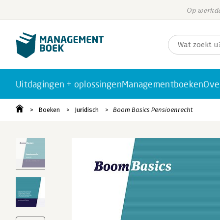
Op werkda
Uitdagingen + oplossingen
Managementboeken
Ove
Boeken
Juridisch
Boom Basics Pensioenrecht