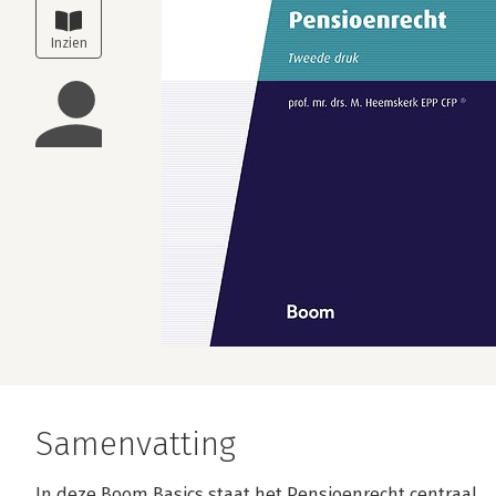
Samenvatting
In deze Boom Basics staat het Pensioenrecht centraal.