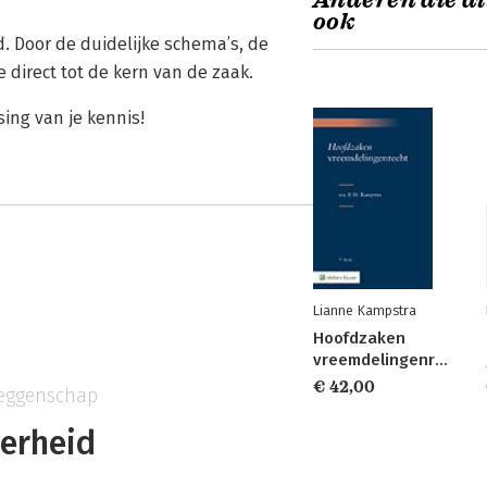
Anderen die di
ook
d. Door de duidelijke schema’s, de
direct tot de kern van de zaak.
ing van je kennis!
Lianne Kampstra
Hoofdzaken
vreemdelingenrecht
€ 42,00
eggenschap
kerheid