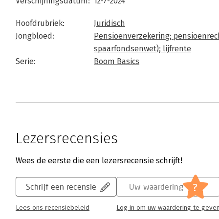
Verschijningsdatum:
12-7-2024
Hoofdrubriek:
Juridisch
Jongbloed:
Pensioenverzekering; pensioenrech
spaarfondsenwet); lijfrente
Serie:
Boom Basics
Lezersrecensies
Wees de eerste die een lezersrecensie schrijft!
?
Schrijf een recensie
Uw waardering
Lees ons recensiebeleid
Log in om uw waardering te geve