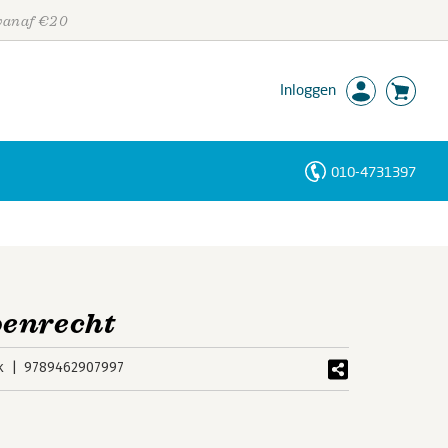
 vanaf €20
Inloggen
010-4731397
Personen
Trefwoorden
oenrecht
k
9789462907997