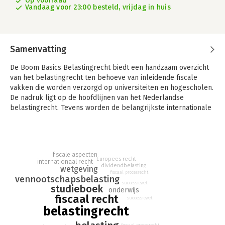
Op voorraad
Vandaag voor 23:00 besteld, vrijdag in huis
Samenvatting
De Boom Basics Belastingrecht biedt een handzaam overzicht
van het belastingrecht ten behoeve van inleidende fiscale
vakken die worden verzorgd op universiteiten en hogescholen.
De nadruk ligt op de hoofdlijnen van het Nederlandse
belastingrecht. Tevens worden de belangrijkste internationale
aspecten van het Nederlandse belastingrecht beschreven.
Bijzaken en details zijn zoveel mogelijk weggelaten.
De Boom Basics geven je snel inzicht in een rechtsgebied. Door
de duidelijke schema’s, de puntsgewijze uitleg en de
fiscale aspecten
Europees recht
internationaal recht
sprekende voorbeelden kom je direct tot de kern van de zaak.
dividendbelasting
wetgeving
fiscaal procesrecht
Perfect voor tentamenvoorbereiding of een snelle opfrissing
vennootschapsbelasting
successiewet
van je kennis! De Boom Basics zijn bestemd voor studenten die
studieboek
onderwijs
een juridische opleiding volgen aan een universiteit of
fiscaal recht
successiewet
hogeschool.
belastingrecht
fiscaal procesrecht