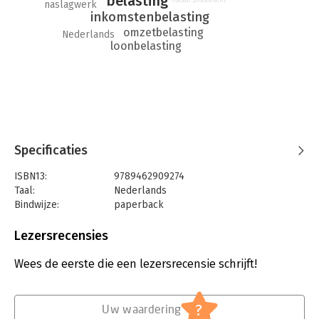
belasting
naslagwerk
inkomstenbelasting
omzetbelasting
Nederlands
loonbelasting
Specificaties
ISBN13:
9789462909274
Taal:
Nederlands
Bindwijze:
paperback
Aantal pagina's:
246
Uitgever:
Boom Juridische Uitgevers
Lezersrecensies
Druk:
5
Verschijningsdatum:
30-8-2021
Wees de eerste die een lezersrecensie schrijft!
Hoofdrubriek:
Juridisch
Jongbloed:
Belastingrecht algemeen
?
Uw waardering
Serie:
Boom Basics