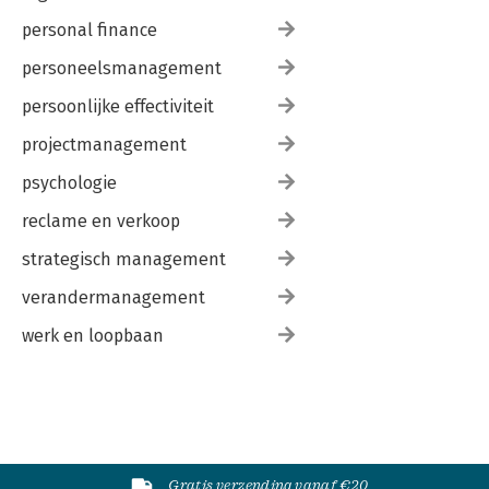
69 Algemeen 231
70 Hoger beroep 231
personal finance
71 Beroep in cassatie 234
personeelsmanagement
72 Herziening 239
persoonlijke effectiviteit
Trefwoordenregister 241
Belastingrecht 9
projectmanagement
psychologie
reclame en verkoop
strategisch management
verandermanagement
werk en loopbaan
Gratis verzending vanaf €20