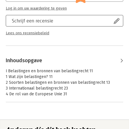
Log in om uw waardering te geven
Schrijf een recensie
Lees ons recensiebeleid
Inhoudsopgave
I Belastingen en bronnen van belastingrecht 11
1 Wat zijn belastingen? 11
2 Soorten belastingen en bronnen van belastingrecht 13
3 Internationaal belastingrecht 23
4 De rol van de Europese Unie 31
Deel 1 Het materiële belastingrecht 35
II Inkomstenbelasting 37
5 Aan de belasting onderworpen personen 37
6 Drie boxen 40