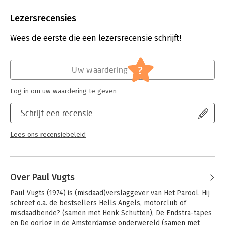
Aantal pagina's:
256
Uitgever:
Uitgeverij De Kring
Lezersrecensies
Druk:
1
Verschijningsdatum:
5-11-2024
Wees de eerste die een lezersrecensie schrijft!
Hoofdrubriek:
Juridisch
Jongbloed:
Strafrecht - Criminologie
?
Uw waardering
Log in om uw waardering te geven
Schrijf een recensie
Lees ons recensiebeleid
Over Paul Vugts
Paul Vugts (1974) is (misdaad)verslaggever van Het Parool. Hij 
schreef o.a. de bestsellers Hells Angels, motorclub of 
misdaadbende? (samen met Henk Schutten), De Endstra-tapes 
en De oorlog in de Amsterdamse onderwereld (samen met 