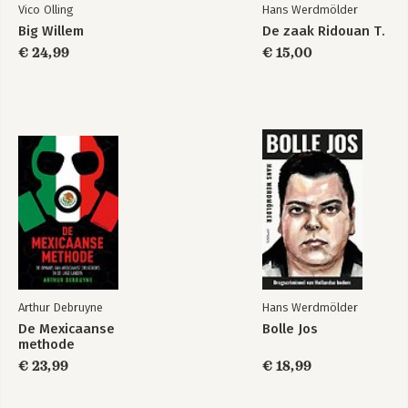
Vico Olling
Hans Werdmölder
Big Willem
De zaak Ridouan T.
€ 24,99
€ 15,00
Misdaadjournalist
Afrekeningen
Bekijk alle boeken
Arthur Debruyne
Hans Werdmölder
De Mexicaanse
Bolle Jos
methode
€ 23,99
€ 18,99