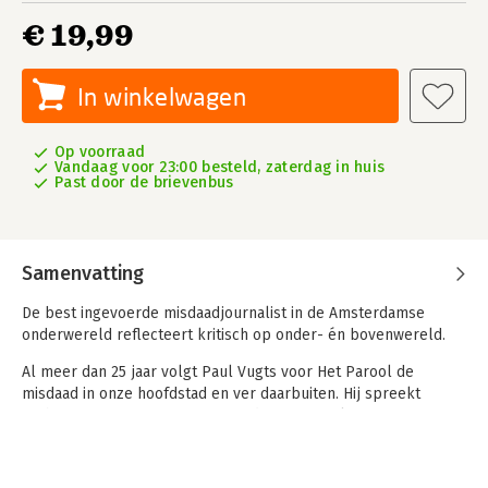
€ 19,99
In winkelwagen
Op voorraad
Vandaag voor 23:00 besteld, zaterdag in huis
Past door de brievenbus
Samenvatting
De best ingevoerde misdaadjournalist in de Amsterdamse
onderwereld reflecteert kritisch op onder- én bovenwereld.
Al meer dan 25 jaar volgt Paul Vugts voor Het Parool de
misdaad in onze hoofdstad en ver daarbuiten. Hij spreekt
rechters, officieren van justitie, advocaten, politiemensen,
ministers van Justitie en burgemeesters, criminelen, ouders
van criminelen, slachtoffers, (kroon)getuigen,
gevangenispersoneel en veel andere werkers in het veld. Hij