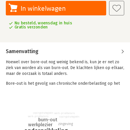
In winkelwagen
Nu besteld, woensdag in huis
Gratis verzonden
Samenvatting
Hoewel over bore-out nog weinig bekend is, kun je er net zo
ziek van worden als van burn-out. De klachten lijken op elkaar,
maar de oorzaak is totaal anders.
Bore-out is het gevolg van chronische onderbelasting op het
werk. Je hebt te weinig te doen, dat wat je moet doen past niet
bij je, of is onder je niveau en daagt je dus niet uit. Vaak is er
sprake van een combinatie. Deze chronische onderbelasting
kan leiden tot ziekmakende verveling.
copingstrategieën
werk-privébalans
In dit boek lees je over de oorzaken van bore-out en de
werk-privébalans
copingstrategieën
burn-out
gevolgen. Ook lees je wat jij en je werkgever kunnen doen bij
zingeving
werkplezier
een bore-out, of als je deze wilt voorkomen. De oorzaken