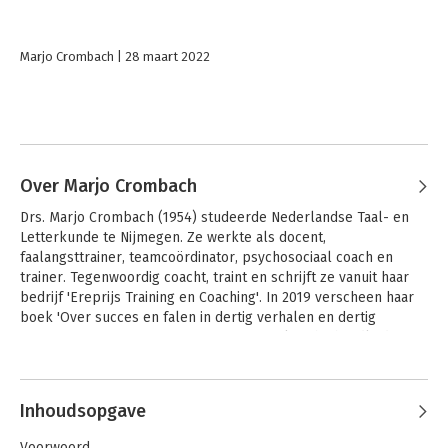
Marjo Crombach
28 maart 2022
Over Marjo Crombach
Drs. Marjo Crombach (1954) studeerde Nederlandse Taal- en 
Letterkunde te Nijmegen. Ze werkte als docent, 
faalangsttrainer, teamcoördinator, psychosociaal coach en 
trainer. Tegenwoordig coacht, traint en schrijft ze vanuit haar 
bedrijf 'Ereprijs Training en Coaching'. In 2019 verscheen haar 
boek 'Over succes en falen in dertig verhalen en dertig 
oefeningen' en in 2021 'Bore-out, een praktische handleiding 
voor begeleiders'. In 2022 verscheen 'Bore-out - Over 
Andere boeken door Marjo
chronische verveling op je werk'.
Crombach
Inhoudsopgave
Voorwoord