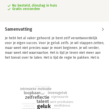
Nu besteld, dinsdag in huis
Gratis verzonden
Samenvatting
Je hebt het al vaker gehoord: je bent zelf verantwoordelijk
voor je eigen succes. Voor je geluk zelfs. Je wil stappen zetten,
maar weet niet precies waar je moet beginnen. Je wil verder,
maar weet niet waarnaartoe. Het is tijd je leven niet meer aan
het toeval over te laten. Het is tijd de regie te pakken. Het is
tijd voor jou! Tijd om aan de slag te gaan. Op zoek te gaan naar
wat je echt leuk vindt. Je talent inzetten. In je kracht zitten.
Energie krijgen terwijl je vooruit gaat.
Dit boek is geen pleidooi voor het zoeken naar een andere
baan. Je bent zo mobiel als je zelf wil zijn. Wel voor het maken
zelfactualisatie
intrinsieke motivatie
van keuzes over je carrière. Het bewust bezig zijn met je
loopbaan
levensgeluk
lef
ontwikkeling. Dat kan zelfs inhouden dat je er bewust voor
zelfreflectie
eigenwaarde
kiest er niet bewust mee bezig te zijn. Als je er maar voor
talent
werk-privébalans
authenticiteit
zorgt dat je niet ontevreden bent over je loopbaan terwijl je er
geluk
mindfulness
zelfkennis
passie
eigenheid