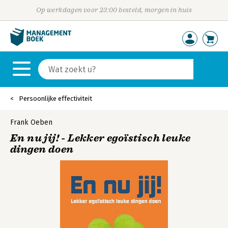
Op werkdagen voor 23:00 besteld, morgen in huis
Persoonlijke effectiviteit
Frank Oeben
En nu jij! - Lekker egoïstisch leuke
dingen doen