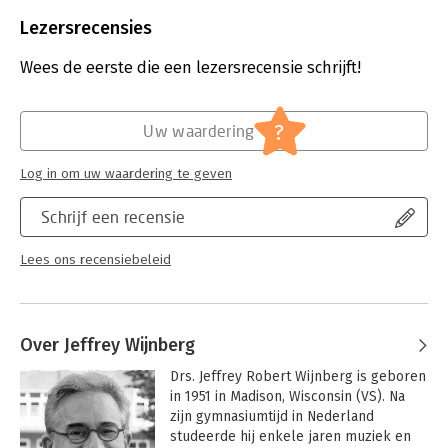
Beveiliging:
watermerk
Bestandsformaat:
epub
Lezersrecensies
Aantal pagina's:
134
Uitgever:
Scriptum
Wees de eerste die een lezersrecensie schrijft!
Druk:
1
Verschijningsdatum:
5-12-2018
?
Uw waardering
Hoofdrubriek:
Psychologie
Log in om uw waardering te geven
Schrijf een recensie
Lees ons recensiebeleid
Over Jeffrey Wijnberg
Drs. Jeffrey Robert Wijnberg is geboren 
in 1951 in Madison, Wisconsin (VS). Na 
zijn gymnasiumtijd in Nederland 
studeerde hij enkele jaren muziek en 