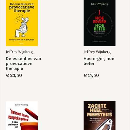
De Telegraaf; op de pagina 'Vrouw' 
verschijnt op maandag een prikkelende 
column van zijn hand.
Jeffrey Wijnberg
Jeffrey Wijnberg
De essenties van
Hoe erger, hoe
provocatieve
beter
therapie
De essenties van
Niet-helpen voor
provocatieve
€ 23,50
hulpverleners
€ 17,50
therapie
Bekijk alle boeken