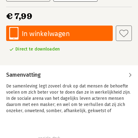
€ 7,99
In winkelwagen
Direct te downloaden
Samenvatting
De samenleving legt zoveel druk op dat mensen de behoefte
voelen om zich beter voor te doen dan ze in werkelijkheid zijn.
In de sociale arena van het dagelijks leven acteren mensen
daarom met een masker; en wel om te verhullen dat zij zich
onzeker, onwetend, somber, afhankelijk, gekwetst of
minderwaardig voelen.
En dat geeft weer voeding aan een nieuw probleem, namelijk
de angst om ooit een keer door de mand te vallen. Het hebben