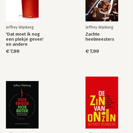
Jeffrey Wijnberg
Jeffrey Wijnberg
'Dat moet ik nog
Zachte
een plekje geven'
heelmeesters
en andere
psychologische
€ 7,99
€ 7,99
onzin