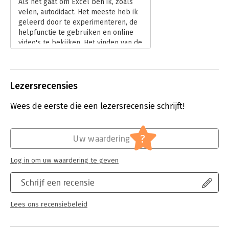
Als het gaat om Excel ben ik, zoals
velen, autodidact. Het meeste heb ik
geleerd door te experimenteren, de
helpfunctie te gebruiken en online
video's te bekijken. Het vinden van de
juiste informatie kost echter veel tijd,
en ik wilde graag mijn vaardigheden
naar een hoger niveau tillen. Daarom
besloot ik ‘Zo word je een Excel
Lezersrecensies
Pro’ te lezen.
Lees verder
Wees de eerste die een lezersrecensie schrijft!
?
Uw waardering
Log in om uw waardering te geven
Schrijf een recensie
Lees ons recensiebeleid