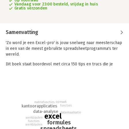
Op voorraad
Vandaag voor 23:00 besteld, vrijdag in huis
Gratis verzonden
Samenvatting
'Zo word je een Excel-pro' is jouw snelweg naar meesterschap
in een van de meest gebruikte spreadsheetprogramma's ter
wereld.
Dit boek staat boordevol met circa 150 tips en trucs die je
vaardigheden in Excel naar een compleet nieuw niveau tillen.
Of je nu efficiënter wilt leren omgaan met formules, je
gegevensvisualisatie wilt verbeteren of geavanceerde Excel-
functies wilt meester maken, dit boek heeft het allemaal. Elk
advies is zorgvuldig geselecteerd om je werk sneller,
gemakkelijker en krachtiger te maken. Zo word je een Excel-
opmaak
matrixfuncties
pro is geen traditioneel leerboek, maar een praktische gids die
kantoorapplicaties
functies
je direct kunt toepassen, waardoor je binnen de kortste keren
data-analyse
datavisualisatie
excel
de onbetwiste Excel-expert wordt in je omgeving.
werkbladen
formules
functies
werkbladen
- Direct toepasbaar: Tips en trucs die je onmiddellijk kunt
spreadsheets