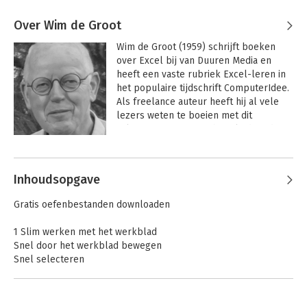
Over Wim de Groot
Wim de Groot (1959) schrijft boeken 
over Excel bij van Duuren Media en 
heeft een vaste rubriek Excel-leren in 
het populaire tijdschrift ComputerIdee. 
Als freelance auteur heeft hij al vele 
lezers weten te boeien met dit 
rekenprogramma. Hij begeleidt in de 
gezondheidszorg mensen op het 
Andere boeken door Wim de Groot
gebied van levensvragen. Daarbij is 
helder communiceren van groot 
Inhoudsopgave
belang. Dat hij helder kan 
communiceren blijkt ook in zijn uitleg 
Gratis oefenbestanden downloaden
van Excel. Aan beginnende en 
gevorderde gebruikers laat hij zien hoe 
1 Slim werken met het werkblad
ze de mogelijkheden van dit 
Snel door het werkblad bewegen
rekenwonder kunnen benutten. Als 
Snel selecteren
nuchtere noorderling verstaat hij de 
Kolommen of rijen verwisselen
kunst om zaken die ingewikkeld lijken, 
Rijen en kolommen inklapbaar maken
helder uiteen te zetten. Zijn doel is om 
In alle werkbladen zoeken