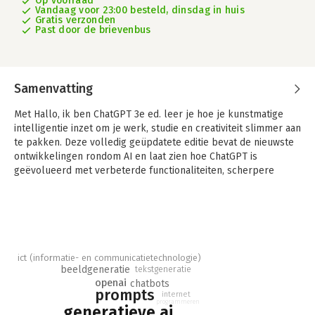
Op voorraad
Vandaag voor 23:00 besteld, dinsdag in huis
Gratis verzonden
Past door de brievenbus
Samenvatting
Met Hallo, ik ben ChatGPT 3e ed. leer je hoe je kunstmatige
intelligentie inzet om je werk, studie en creativiteit slimmer aan
te pakken. Deze volledig geüpdatete editie bevat de nieuwste
ontwikkelingen rondom AI en laat zien hoe ChatGPT is
geëvolueerd met verbeterde functionaliteiten, scherpere
antwoorden en een nog bredere toepasbaarheid.
In begrijpelijke taal neemt dit boek je mee van de
basisprincipes tot praktische toepassingen. ChatGPT helpt bij
efficiëntere communicatie, als assistent bij onderzoek en
schrijven, en als creatieve sparringpartner. Deze gids geeft je
ict (informatie- en communicatietechnologie)
de inzichten en praktische tips om AI optimaal te benutten.
beeldgeneratie
tekstgeneratie
Daarnaast krijg je een helder beeld van de ethische dilemma’s,
openai
chatbots
prompts
de impact op verschillende sectoren en de toekomst van AI.
internet
programmeren
generatieve ai