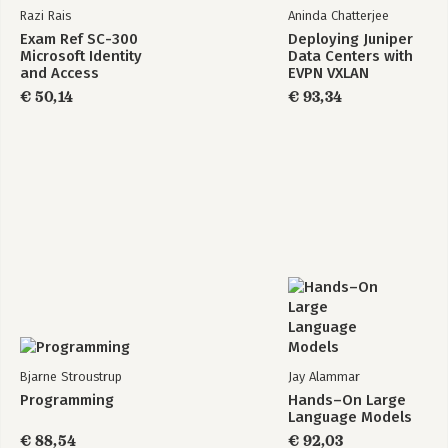
Razi Rais
Aninda Chatterjee
Exam Ref SC-300
Deploying Juniper
Microsoft Identity
Data Centers with
and Access
EVPN VXLAN
Administrator
€ 50,14
€ 93,34
Bjarne Stroustrup
Jay Alammar
Programming
Hands–On Large
Language Models
€ 88,54
€ 92,03