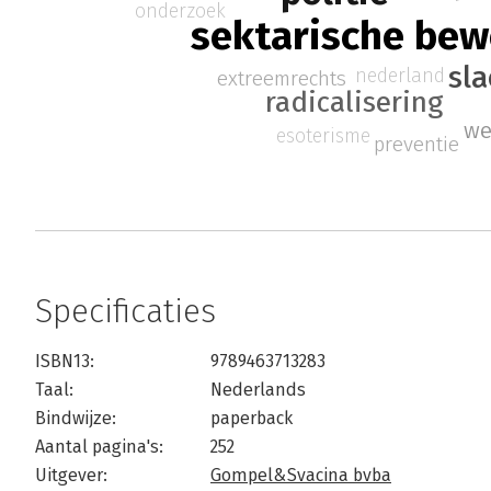
onderzoek
sektarische be
sla
nederland
extreemrechts
radicalisering
we
esoterisme
preventie
Specificaties
ISBN13:
9789463713283
Taal:
Nederlands
Bindwijze:
paperback
Aantal pagina's:
252
Uitgever:
Gompel&Svacina bvba