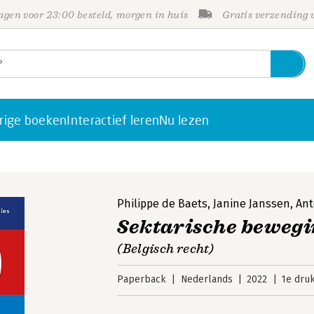
gen voor 23:00 besteld, morgen in huis
Gratis verzending
rige boeken
Interactief leren
Nu lezen
Philippe de Baets
,
Janine Janssen
,
Ant
Sektarische beweg
(Belgisch recht)
Paperback
Nederlands
2022
1e dru