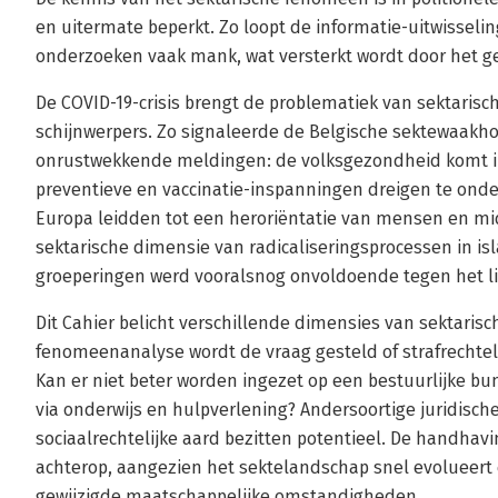
en uitermate beperkt. Zo loopt de informatie-uitwisselin
onderzoeken vaak mank, wat versterkt wordt door het 
De COVID-19-crisis brengt de problematiek van sektaris
schijnwerpers. Zo signaleerde de Belgische sektewaak
onrustwekkende meldingen: de volksgezondheid komt i
preventieve en vaccinatie-inspanningen dreigen te onde
Europa leidden tot een heroriëntatie van mensen en mi
sektarische dimensie van radicaliseringsprocessen in i
groeperingen werd vooralsnog onvoldoende tegen het l
Dit Cahier belicht verschillende dimensies van sektari
fenomeenanalyse wordt de vraag gesteld of strafrechteli
Kan er niet beter worden ingezet op een bestuurlijke bu
via onderwijs en hulpverlening? Andersoortige juridische 
sociaalrechtelijke aard bezitten potentieel. De handha
achterop, aangezien het sektelandschap snel evolueert e
gewijzigde maatschappelijke omstandigheden.