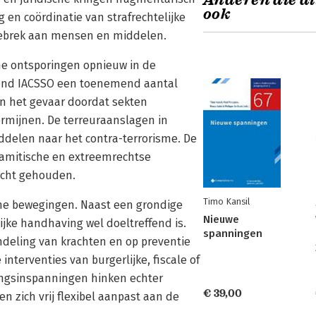
Anderen die di
ook
g en coördinatie van strafrechtelijke
gebrek aan mensen en middelen.
che ontsporingen opnieuw in de
hond IACSSO een toenemend aantal
n het gevaar doordat sekten
rmijnen. De terreuraanslagen in
ddelen naar het contra-terrorisme. De
slamitische en extreemrechtse
icht gehouden.
Timo Kansil
sche bewegingen. Naast een grondige
Nieuwe
jke handhaving wel doeltreffend is.
spanningen
ndeling van krachten en op preventie
interventies van burgerlijke, fiscale of
vingsinspanningen hinken echter
€ 39,00
n zich vrij flexibel aanpast aan de