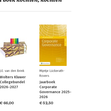
t boek kochten, kochten
J.E. van den Brink
Mijntje Lückerath-
Rovers
Wolters Kluwer
Collegebundel
Jaarboek
2026-2027
Corporate
Governance 2025-
2026
€ 66,00
€ 52,50