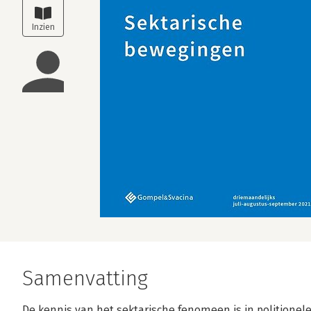
Samenvatting
De kennis van het sektarische fenomeen is in politionel