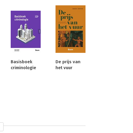
Basisboek
De prijs van
criminologie
het vuur
rzoeker bij de Politieacademie. Hij 