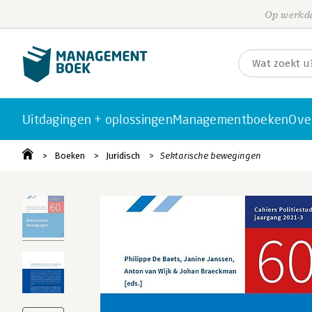
Op werkda
Uitdagingen + oplossingen
Managementboeken
Ove
Boeken
Juridisch
Sektarische bewegingen