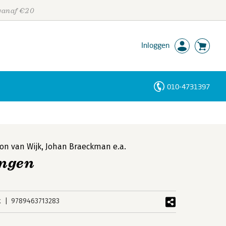
 vanaf €20
Inloggen
010-4731397
Personen
Trefwoorden
on van Wijk
,
Johan Braeckman
e.a.
ingen
k
9789463713283