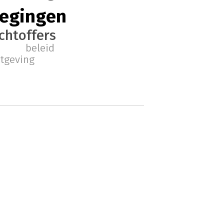
wegingen
chtoffers
beleid
tgeving