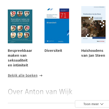
Bespreekbaar
Diversiteit
Huishoudens
maken van
van Jan Steen
seksualiteit
en intimiteit
Bekijk alle boeken
Over Anton van Wijk
Dr. mr. A. van Wijk is criminoloog en werkt als senioronde
Toon meer